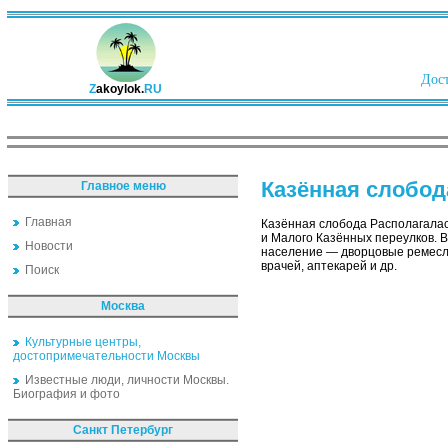
Дост
Z
akoylok.
RU
Казённая слобод
Главное меню
Главная
Казённая слобода Располагалась
и Малого Казённых переулков. В
Новости
население — дворцовые ремеслен
врачей, аптекарей и др.
Поиск
Москва
Культурные центры,
достопримечательности Москвы
Известные люди, личности Москвы.
Биография и фото
Санкт Петербург