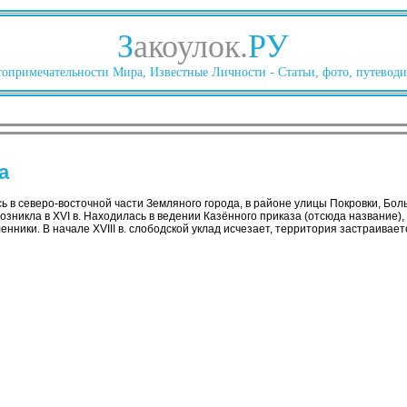
З
акоулок.
РУ
опримечательности Мира, Известные Личности - Статьи, фото, путеводи
а
 в северо-восточной части Земляного города, в районе улицы Покровки, Бол
озникла в XVI в. Находилась в ведении Казённого приказа (отсюда название),
ники. В начале XVIII в. слободской уклад исчезает, территория застраивает