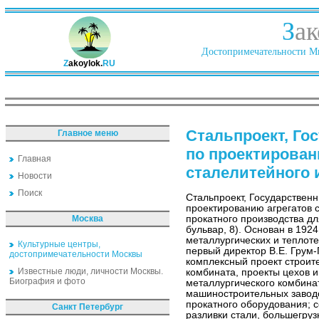
З
ак
Достопримечательности Ми
Z
akoylok.
RU
Стальпроект, Го
Главное меню
по проектирован
Главная
сталелитейного 
Новости
Поиск
Стальпроект, Государственн
проектированию агрегатов 
Москва
прокатного производства дл
бульвар, 8). Основан в 192
металлургических и теплоте
Культурные центры,
первый директор В.Е. Грум-
достопримечательности Москвы
комплексный проект строите
Известные люди, личности Москвы.
комбината, проекты цехов и
Биография и фото
металлургического комбинат
машиностроительных заводов
прокатного оборудования; 
Санкт Петербург
разливки стали, большегруз