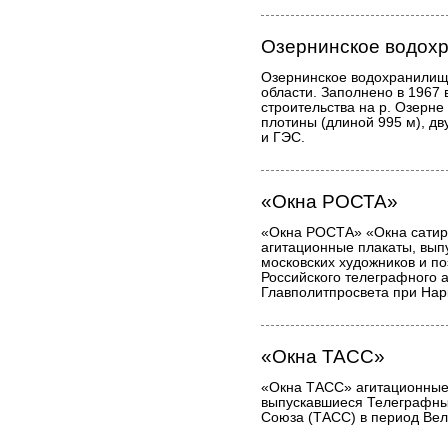
Озернинское водох
Озернинское водохранилищ
области. Заполнено в 1967 
строительства на р. Озерне
плотины (длиной 995 м), дв
и ГЭС.
«Окна РОСТА»
«Окна РОСТА» «Окна сати
агитационные плакаты, вып
московских художников и п
Российского телеграфного а
Главполитпросвета при На
«Окна ТАСС»
«Окна ТАСС» агитационные 
выпускавшиеся Телеграфны
Союза (ТАСС) в период Вел