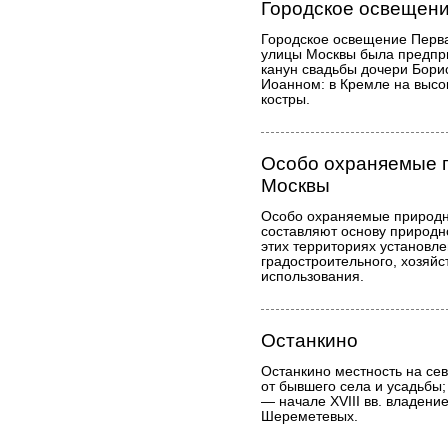
Городское освещен
Городское освещение Перва
улицы Москвы была предпр
канун свадьбы дочери Бори
Иоанном: в Кремле на высо
костры.
Особо охраняемые 
Москвы
Особо охраняемые природн
составляют основу природн
этих территориях установл
градостроительного, хозяйс
использования.
Останкино
Останкино местность на се
от бывшего села и усадьбы; 
— начале XVIII вв. владени
Шереметевых.