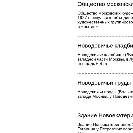
Общество московски
Общество московских худож
1927 в результате объедин
художественных группирово
и «Бытие».
Новодевичье кладб
Новодевичье кладбище (Лужн
западной части Москвы, в 
площадь 6,4 га.
Новодевичьи пруды
Новодевичьи пруды (Большо
западе Москвы, у Новодеви
Здание Новоекатер
Здание Новоекатерининской
Гагарина у Петровских воро