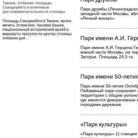
Тирана, Албания: площадь
Скандербега и ключевые
Парк дружбы (Ленинградское
достопримечательности столицы
западной части Москвы, вбл
«Речной вокзал».
Площадь Скандербега в Тиране, музеи,
мечеть Этхем-бея, Часовая башня,
Национальный исторический музей и
маршруты прогулок по центру столицы
Парк имени А.И. Ге
Албании для…
Парк имени А.И. Герцена Ге
южной части Москвы, на те
Загорье. Площадь 24,5 га.
Парк имени 50-лети
Парк имени 50-летия Октяб
Пейзажный парк сохраняет
территории с общим уклоном
где имеются декоративные 
породами деревьев.
«Парк культуры»
«Парк культуры» 1) станци