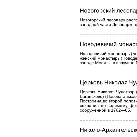
Новогорский лесопа
Новогорский лесопарк расп
западной части Лесопарков
Новодевичий монас
Новодевичий монастырь (Б
женский монастырь (Новодев
западе Москвы, в излучине 
Церковь Николая Чу
Церковь Николая Чудотворц
Ваганькове) (Нововаганьковс
Построена во второй полови
сохранив, по-видимому, фр
сооружённой в 1762—85.
Николо-Архангельск