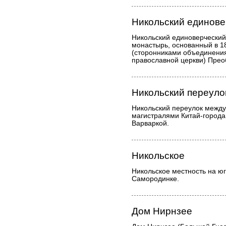
Никольский единове
Никольский единоверчески
монастырь, основанный в 
(сторонниками объединени
православной церкви) Прео
Никольский переуло
Никольский переулок межд
магистралями Китай-города
Варваркой.
Никольское
Никольское местность на юг
Самородинке.
Дом Нирнзее