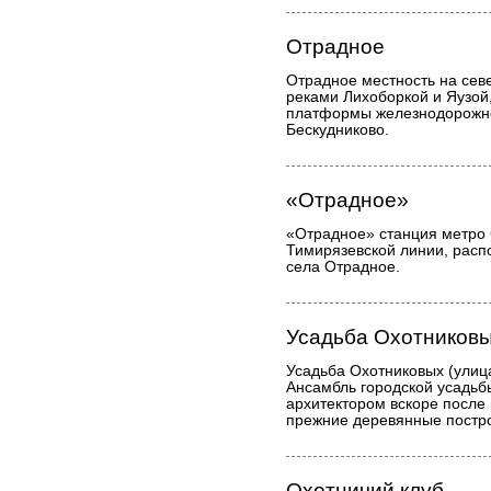
Отрадное
Отрадное местность на сев
реками Лихоборкой и Яузой
платформы железнодорожно
Бескудниково.
«Отрадное»
«Отрадное» станция метро 
Тимирязевской линии, расп
села Отрадное.
Усадьба Охотников
Усадьба Охотниковых (улица
Ансамбль городской усадьб
архитектором вскоре после 
прежние деревянные постр
Охотничий клуб