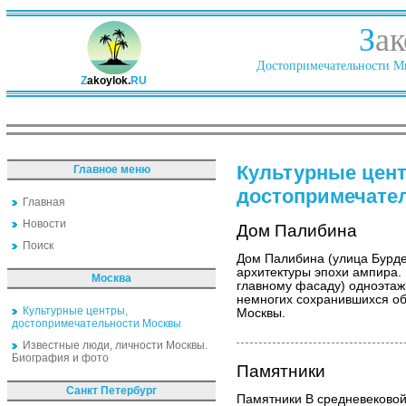
З
ак
Достопримечательности Ми
Z
akoylok.
RU
Культурные цен
Главное меню
достопримечате
Главная
Новости
Дом Палибина
Поиск
Дом Палибина (улица Бурде
архитектуры эпохи ампира.
Москва
главному фасаду) одноэтаж
немногих сохранившихся об
Культурные центры,
Москвы.
достопримечательности Москвы
Известные люди, личности Москвы.
Биография и фото
Памятники
Санкт Петербург
Памятники В средневековой