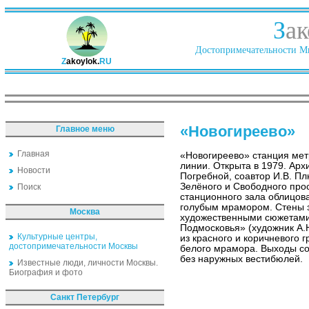
З
ак
Достопримечательности Ми
Z
akoylok.
RU
«Новогиреево»
Главное меню
Главная
«Новогиреево» станция мет
линии. Открыта в 1979. Архи
Новости
Погребной, соавтор И.В. П
Зелёного и Свободного про
Поиск
станционного зала облицов
голубым мрамором. Стены 
Москва
художественными сюжетами
Подмосковья» (художник А.
Культурные центры,
из красного и коричневого
достопримечательности Москвы
белого мрамора. Выходы с
без наружных вестибюлей.
Известные люди, личности Москвы.
Биография и фото
Санкт Петербург