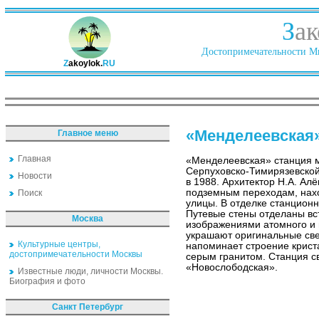
З
ак
Достопримечательности Ми
Z
akoylok.
RU
«Менделеевская
Главное меню
Главная
«Менделеевская» станция 
Серпуховско-Тимирязевской
Новости
в 1988. Архитектор Н.А. Ал
подземным переходам, нах
Поиск
улицы. В отделке станцион
Путевые стены отделаны вс
Москва
изображениями атомного и 
украшают оригинальные све
Культурные центры,
напоминает строение крист
достопримечательности Москвы
серым гранитом. Станция с
«Новослободская».
Известные люди, личности Москвы.
Биография и фото
Санкт Петербург