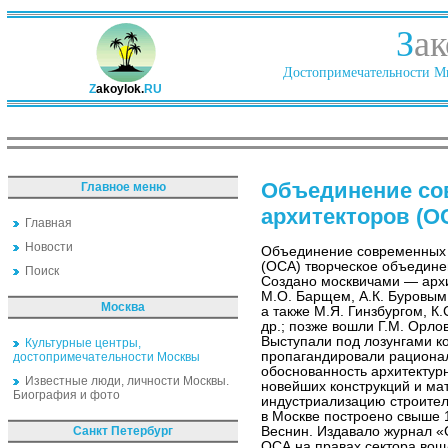
З
ак
Достопримечательности Ми
Z
akoylok.
RU
Объединение со
Главное меню
архитекторов (О
Главная
Новости
Объединение современных 
(ОСА) творческое объедине
Поиск
Создано москвичами — архи
М.О. Барщем, А.К. Буровым
Москва
а также М.Я. Гинзбургом, К
др.; позже вошли Г.М. Орлов
Выступали под лозунгами к
Культурные центры,
пропагандировали рациона
достопримечательности Москвы
обоснованность архитектур
Известные люди, личности Москвы.
новейших конструкций и ма
Биография и фото
индустриализацию строител
в Москве построено свыше 
Санкт Петербург
Веснин. Издавало журнал «
ОСА на правах сектора вош