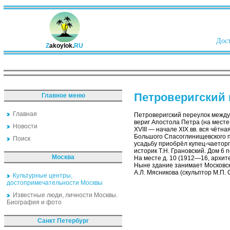
Дост
Z
akoylok.
RU
Петроверигский 
Главное меню
Главная
Петроверигский переулок между
вериг Апостола Петра (на месте 
Новости
XVIII — начале XIX вв. вся чётн
Большого Спасоглинищевского пе
Поиск
усадьбу приобрёл купец-чаеторго
историк Т.Н. Грановский. Дом 6
Москва
На месте д. 10 (1912—16, архите
Ныне здание занимает Московск
А.Л. Мясникова (скульптор М.П.
Культурные центры,
достопримечательности Москвы
Известные люди, личности Москвы.
Биография и фото
Санкт Петербург