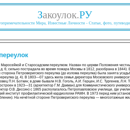
З
акоулок.
РУ
опримечательности Мира, Известные Личности - Статьи, фото, путеводи
переулок
 Маросейкой и Старосадским переулком. Назван по церкви Положения честн
д. 6; сильно пострадала во время пожара Москвы в 1812, разобрана в 1844). 
ая сторона Петроверигского переулка (до излома переулка) была занята усадь
реулка (д. 4). В 1803—07 здесь жила семья директора Московского университ
вец П.Н. Боткин; в доме бывали Н.В. Гоголь, А.И. Герцен, И.С. Тургенев, Л.Н.
 построен в 1923—31 (архитектор Г.М. Дакман) для Коммунистического универ
ктор О.В. Дессин) с 1865 располагалось Петропавловское училище, где училис
ий институт профилактической кардиологии РАМН. В 1973 перед ним устано
 Оленин). На нечётной стороне Петроверигского переулка — многоэтажные жил