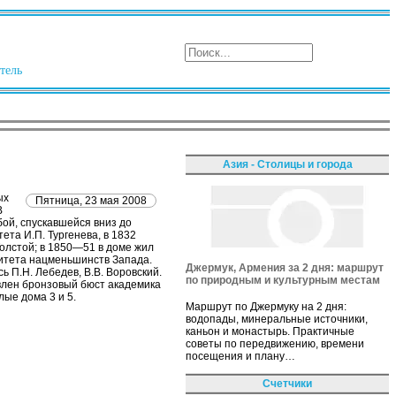
тель
Азия - Столицы и города
ых
Пятница, 23 мая 2008
В
бой, спускавшейся вниз до
ета И.П. Тургенева, в 1832
 Толстой; в 1850—51 в доме жил
ситета нацменьшинств Запада.
Джермук, Армения за 2 дня: маршрут
ь П.Н. Лебедев, В.В. Воровский.
по природным и культурным местам
влен бронзовый бюст академика
ые дома 3 и 5.
Маршрут по Джермуку на 2 дня:
водопады, минеральные источники,
каньон и монастырь. Практичные
советы по передвижению, времени
посещения и плану…
Счетчики