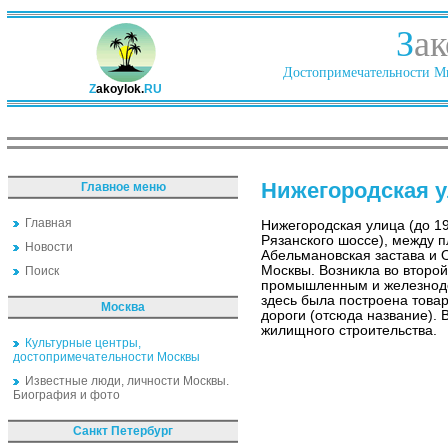
З
ак
Достопримечательности Ми
Z
akoylok.
RU
Нижегородская 
Главное меню
Главная
Нижегородская улица (до 19
Рязанского шоссе), между
Новости
Абельмановская застава и 
Москвы. Возникла во второй 
Поиск
промышленным и железнодор
здесь была построена това
Москва
дороги (отсюда название). 
жилищного строительства.
Культурные центры,
достопримечательности Москвы
Известные люди, личности Москвы.
Биография и фото
Санкт Петербург