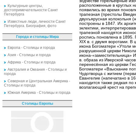
зодчестве горельефные изо
расположенные в круглых н
Культурные центры,
появились во время поновле
достопримечательности Санкт
Петербурга
трапезная (престолы Введе
двухъярусная колокольня (ни
Известные люди, личности Санкт
построены в 1847. Их архит
Петербурга. Биография, фото
эклектики, интерпретирова
трапезной находятся иконо
Города и столицы Мира
роспись поновлена в 1895.
XIX в. с двумя воротами. В
икона Богоматери «Утоли мо
Европа - Столицы и города
разрушенной церкви Никол
Азия - Столицы и города
икона-«заместительница» Ив
в. образа из Иверской часов
Африка - Столицы и города
перенесённая из церкви Гео
Богоматери «Взыскание пог
Австралия и Океания - Столицы и
Чудотворца с житием (перва
города
Евангелие (напечатано в 16
Северная и Центральная Америка -
находится также редкая по 
Столицы и города
возлагающий крест на преп
Южная Америка - Столицы и города
Столицы Европы