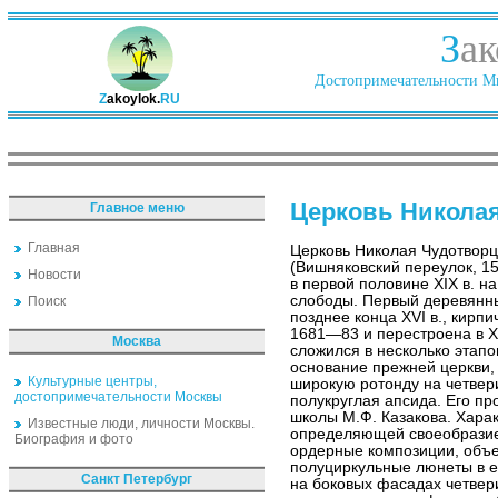
З
ак
Достопримечательности Ми
Z
akoylok.
RU
Церковь Николая
Главное меню
Главная
Церковь Николая Чудотворц
(Вишняковский переулок, 15
Новости
в первой половине XIX в. н
слободы. Первый деревянны
Поиск
позднее конца XVI в., кирп
1681—83 и перестроена в X
Москва
сложился в несколько этап
основание прежней церкви, 
Культурные центры,
широкую ротонду на четвер
достопримечательности Москвы
полукруглая апсида. Его пр
школы М.Ф. Казакова. Хара
Известные люди, личности Москвы.
определяющей своеобразие 
Биография и фото
ордерные композиции, объ
полуциркульные люнеты в е
Санкт Петербург
на боковых фасадах четвер