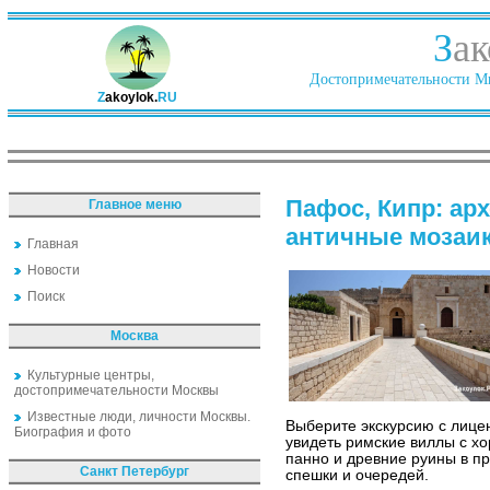
З
ак
Достопримечательности Ми
Z
akoylok.
RU
Пафос, Кипр: ар
Главное меню
античные мозаи
Главная
Новости
Поиск
Москва
Культурные центры,
достопримечательности Москвы
Известные люди, личности Москвы.
Выберите экскурсию с лице
Биография и фото
увидеть римские виллы с 
панно и древние руины в пр
Санкт Петербург
спешки и очередей.