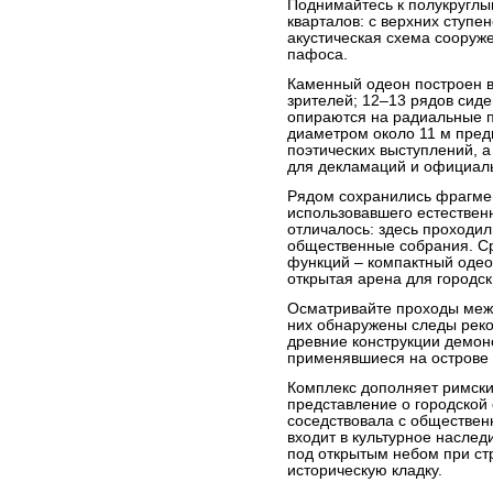
Поднимайтесь к полукруглы
кварталов: с верхних ступе
акустическая схема сооруже
пафоса.
Каменный одеон построен во
зрителей; 12–13 рядов сиде
опираются на радиальные п
диаметром около 11 м пред
поэтических выступлений, 
для декламаций и официал
Рядом сохранились фрагмен
использовавшего естествен
отличалось: здесь проходи
общественные собрания. С
функций – компактный одео
открытая арена для городск
Осматривайте проходы межд
них обнаружены следы реко
древние конструкции демо
применявшиеся на острове 
Комплекс дополняет римск
представление о городской 
соседствовала с обществен
входит в культурное наслед
под открытым небом при стр
историческую кладку.