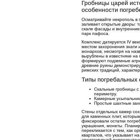
Гробницы царей ист
особенности погреб
Осматривайте некрополь в 
заливает открытые дворы: 
скале фасады и внутренние
парк пафоса.
Комплекс датируется IV веком
местом захоронения знати 
монархов, несмотря на наз
вырублены в известняке на 
формируют подземные атриу
древние руины демонстрир
римских традиций, характер
Типы погребальных
Скальные гробницы с
периметру.
Камерные усыпальниц
Простые шахтные захо
Стены отдельных камер сох
для каменных плит, которы
фиксировали остатки погреб
украшения, монеты. Планир
перекликается с тем, как 
кварталов, что указывает н
архитектурной репрезентаци