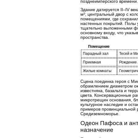
позднеимперского времени.
Здание датируется II–IV в
м²; центральный двор с ко
помещениями, где сохранил
настенных покрытий. Полы
тщательно выложенными фи
основному входу, что указ
пространства.
Помещение
Парадный зал
Тесей и М
Приемная
Рождение
Жилые комнаты
Геометрич
Сцена поединка героя с М
обрамлением диаметром ок
известняка, базальта и тер
цвета. Консервационные ра
микротрещин основания, бл
культурное наследие и ост
примеров провинциальной р
Средиземноморье.
Одеон Пафоса и ант
назначение