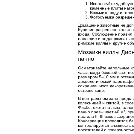
Используйте удобную
каменные плиты нагре
Возьмите воду и голов
Фотосъемка разрешен
Домашние животные не допу
Курение разрешено только 
входа. Соблюдение правил 
наследие и поддерживать с
римские виллы и другие об
Мозаики виллы Дион
панно
Осматривайте напольные к
часы, когда боковой свет п
размером 5–10 мм и оттенк
археологический парк пафо
сохранившихся декоративны
острове кипр.
В центральном зале предст
колесницей и свитой, в со
Фисбе, охота на льва, алле
панно превышает 40 м², при
настила II–III веков сохран
Консервация проводится бе
контролируется влажность 
посетителей с поверхностью