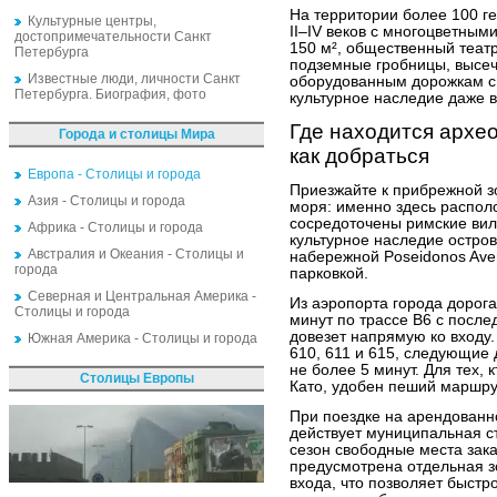
На территории более 100 г
Культурные центры,
II–IV веков с многоцветны
достопримечательности Санкт
150 м², общественный театр
Петербурга
подземные гробницы, высеч
Известные люди, личности Санкт
оборудованным дорожкам с 
Петербурга. Биография, фото
культурное наследие даже в
Где находится архе
Города и столицы Мира
как добраться
Европа - Столицы и города
Приезжайте к прибрежной зо
Азия - Столицы и города
моря: именно здесь распол
сосредоточены римские вил
Африка - Столицы и города
культурное наследие остров
Австралия и Океания - Столицы и
набережной Poseidonos Ave
города
парковкой.
Северная и Центральная Америка -
Из аэропорта города дорог
Столицы и города
минут по трассе B6 с посл
довезет напрямую ко входу
Южная Америка - Столицы и города
610, 611 и 615, следующие 
не более 5 минут. Для тех, 
Столицы Европы
Като, удобен пеший маршру
При поездке на арендованн
действует муниципальная ст
сезон свободные места зака
предусмотрена отдельная з
входа, что позволяет быстр