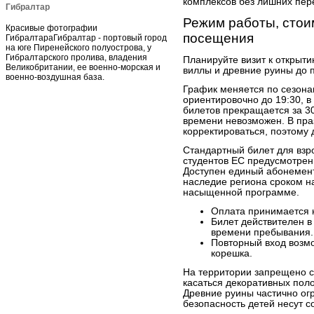
комплексов без лишних пер
Гибралтар
Режим работы, стои
Красивые фотографии
посещения
ГибралтараГибралтар - портовый город
на юге Пиренейского полуострова, у
Гибралтарского пролива, владения
Планируйте визит к открыти
Великобритании, ее военно-морская и
виллы и древние руины до п
военно-воздушная база.
График меняется по сезонам
ориентировочно до 19:30, в
билетов прекращается за 30
времени невозможен. В пра
корректироваться, поэтому 
Стандартный билет для взро
студентов ЕС предусмотрен
Доступен единый абонемент
наследие региона сроком на
насыщенной программе.
Оплата принимается 
Билет действителен в
времени пребывания.
Повторный вход возм
корешка.
На территории запрещено с
касаться декоративных пол
Древние руины частично огр
безопасность детей несут 