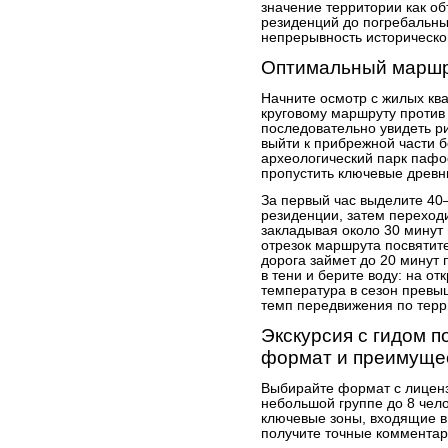
значение территории как об
резиденций до погребальны
непрерывность историческог
Оптимальный маршру
Начните осмотр с жилых ква
круговому маршруту против 
последовательно увидеть р
выйти к прибрежной части б
археологический парк пафос
пропустить ключевые древн
За первый час выделите 40
резиденции, затем переходи
закладывая около 30 минут
отрезок маршрута посвятите
дорога займет до 20 минут 
в тени и берите воду: на от
температура в сезон превы
темп передвижения по терр
Экскурсия с гидом п
формат и преимуще
Выбирайте формат с лиценз
небольшой группе до 8 чело
ключевые зоны, входящие в
получите точные комментари