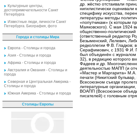
др. жёстко отстаивали прин
Культурные центры,
нигилистически оценивали 
достопримечательности Санкт
специфику искусства, перен
Петербурга
литературы методы политич
Известные люди, личности Санкт
«попутчикам» (к которым пр
Петербурга. Биография, фото
Маяковского). С мая 1924 
общественно-политический
(ответственный редактор Ро
Города и столицы Мира
Безыменский, Лелевич, Либе
редколлегии Ф.В. Гладков; 
Европа - Столицы и города
Серафимович, с 1931 Ф.И. 
был объединён с журналом
Азия - Столицы и города
32), в редакцию которого в
Африка - Столицы и города
Фадеев и др. Многочисленн
деятельностью МАПП (и отч
Австралия и Океания - Столицы и
«Мастер и Маргарита» М.А.
города
печати (Никитский бульвар,
Северная и Центральная Америка -
Всесоюзном съезде пролета
Столицы и города
литературные организации,
ВОАПП (Всесоюзное объеди
Южная Америка - Столицы и города
писателей) с головным отр
Столицы Европы