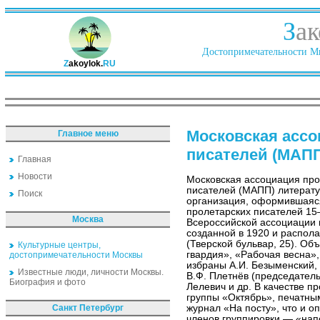
З
ак
Достопримечательности Ми
Z
akoylok.
RU
Московская ассо
Главное меню
писателей (МАП
Главная
Новости
Московская ассоциация про
писателей (МАПП) литерат
Поиск
организация, оформившаяс
пролетарских писателей 15
Москва
Всероссийской ассоциации 
созданной в 1920 и распол
(Тверской бульвар, 25). О
Культурные центры,
гвардия», «Рабочая весна»
достопримечательности Москвы
избраны А.И. Безыменский, 
Известные люди, личности Москвы.
В.Ф. Плетнёв (председатель 
Биография и фото
Лелевич и др. В качестве 
группы «Октябрь», печатны
Санкт Петербург
журнал «На посту», что и 
членов группировки — «напо