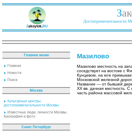
З
ак
Достопримечательности Ми
Z
akoylok.
RU
Мазилово
Главное меню
Главная
Мазилово местность на зап
соседствует на востоке с Ф
Новости
Кунцевом, на юге примыкае
Московской железной дороги
Поиск
Название — от бывшей дерев
XX вв. дачная местность. С 
Москва
часть района массовой жил
Культурные центры,
достопримечательности Москвы
Известные люди, личности Москвы.
Биография и фото
Санкт Петербург