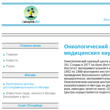
Дост
Z
akoylok.
RU
Онкологический 
Главное меню
медицинских на
Главная
Новости
Онкологический научный центр 
24). Создан в 1977 на базе Инс
Поиск
Институт экспериментальной и к
1952 по 1988 возглавлял инстит
Москва
проведения Всесоюзного субботн
канцерогенеза; экспериментальн
Онкологическом научном центре
Культурные центры,
разрабатываются методы их диа
достопримечательности Москвы
коек, ежегодно лечится около 1
Центра осуществляется подгото
Известные люди, личности Москвы.
Биография и фото
Санкт Петербург