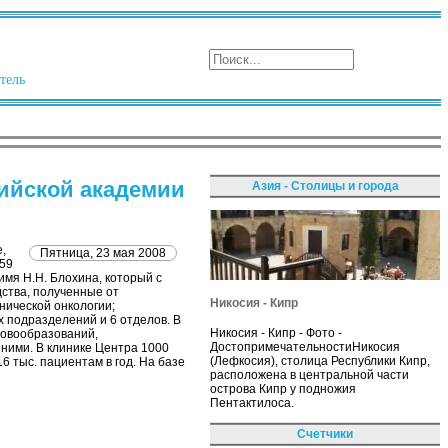
тель
сийской академии
Азия - Столицы и города
,
Пятница, 23 мая 2008
959
имя Н.Н. Блохина, который с
дства, полученные от
Никосия - Кипр
нической онкологии;
х подразделений и 6 отделов. В
Никосия - Кипр - Фото -
новообразований,
ДостопримечательностиНикосия
ними. В клинике Центра 1000
(Лефкосия), столица Республики Кипр,
6 тыс. пациентам в год. На базе
расположена в центральной части
острова Кипр у подножия
Пентактилоса.
Счетчики