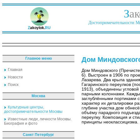
З
ак
Достопримечательности Ми
Z
akoylok.
RU
Дом Миндовског
Главное меню
Главная
Дом Миндовского (Пречисте
6). Выстроен в 1906 по прое
Новости
Лазарева. Два крыла здания
Гагаринского переулков (п
Поиск
1913), объединены угловой
парными колоннами. Кажды
Москва
заглублёнными портиками с
характер их деталировки р
Культурные центры,
глубине участка дом обнес
достопримечательности Москвы
объёму парадного подъезда
переулку. Композиция и ст
Известные люди, личности Москвы.
принципы неоклассицизма.
Биография и фото
Санкт Петербург