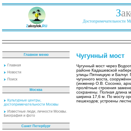
З
ак
Достопримечательности Ми
Z
akoylok.
RU
Чугунный мост
Главное меню
Главная
Чугунный мост через Водоо
районе Кадашевской набер
Новости
улицы Пятницкую и Балчуг. 
чугунного моста, сооружённ
Поиск
(инженер О.В. Сосонко, арх
пролётные строения замен
Москва
сохранены. Полная длина м
ширина 17,6 м. По мосту о
Культурные центры,
пешеходов; устроены лестн
достопримечательности Москвы
Известные люди, личности Москвы.
Биография и фото
Санкт Петербург