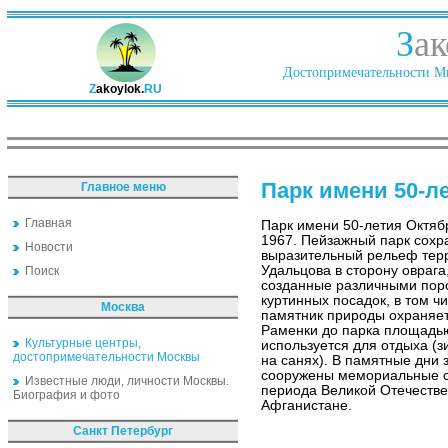
З
ак
Достопримечательности Ми
Z
akoylok.
RU
Парк имени 50-л
Главное меню
Главная
Парк имени 50-летия Октяб
1967. Пейзажный парк сохр
Новости
выразительный рельеф тер
Удальцова в сторону оврага
Поиск
созданные различными пор
куртинных посадок, в том чи
Москва
памятник природы охраняет
Раменки до парка площадью 
Культурные центры,
используется для отдыха (
достопримечательности Москвы
на санях). В памятные дни 
сооружены мемориальные ст
Известные люди, личности Москвы.
периода Великой Отечестве
Биография и фото
Афганистане.
Санкт Петербург