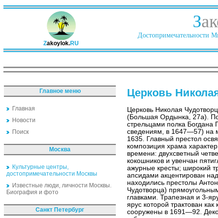
З
ак
Достопримечательности Ми
Z
akoylok.
RU
Церковь Никола
Главное меню
Главная
Церковь Николая Чудотворц
(Большая Ордынка, 27а). П
Новости
стрельцами полка Богдана 
сведениям, в 1647—57) на м
Поиск
1635. Главный престол ос
композиция храма характер
Москва
времени: двухсветный четв
кокошников и увенчан пяти
Культурные центры,
ажурные кресты; широкий т
достопримечательности Москвы
апсидами акцентирован над
находились престолы Антон
Известные люди, личности Москвы.
Чудотворца) прямоугольны
Биография и фото
главками. Трапезная и 3-я
ярус которой трактован как
Санкт Петербург
сооружены в 1691—92. Деко