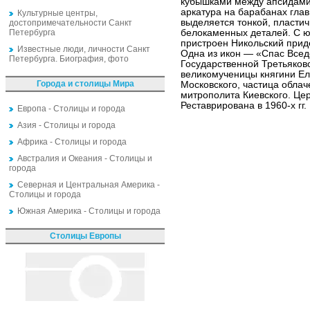
кубышками между апсидами
аркатура на барабанах гла
Культурные центры,
выделяется тонкой, пласти
достопримечательности Санкт
Петербурга
белокаменных деталей. С ю
пристроен Никольский прид
Известные люди, личности Санкт
Одна из икон — «Спас Всед
Петербурга. Биография, фото
Государственной Третьяков
великомученицы княгини Ел
Города и столицы Мира
Московского, частица обла
митрополита Киевского. Це
Реставрирована в 1960-х гг.
Европа - Столицы и города
Азия - Столицы и города
Африка - Столицы и города
Австралия и Океания - Столицы и
города
Северная и Центральная Америка -
Столицы и города
Южная Америка - Столицы и города
Столицы Европы