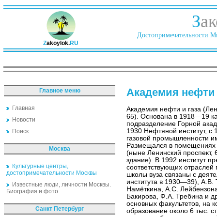
З
ак
Достопримечательности Ми
Z
akoylok.
RU
Академия нефти 
Главное меню
Главная
Академия нефти и газа (Лен
65). Основана в 1918—19 к
Новости
подразделение Горной акад
1930 Нефтяной институт, с
Поиск
газовой промышленности им
Размещался в помещениях 
Москва
(ныне Ленинский проспект, 6
здание). В 1992 институт п
Культурные центры,
соответствующих отраслей
достопримечательности Москвы
школы вуза связаны с деяте
института в 1930—39), А.В.
Известные люди, личности Москвы.
Намёткина, А.С. Лейбензона
Биография и фото
Бакирова, Ф.А. Требина и др
основных факультетов, на 
Санкт Петербург
образование около 6 тыс. ст