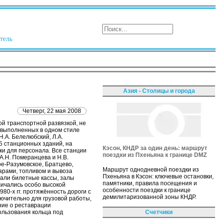
тель
Азия - Столицы и города
Четверг, 22 мая 2008
ой транспортной развязкой, не
, выполненных в одном стиле
Н.А. Белелюбский, Л.А.
5 станционных зданий, на
Кэсон, КНДР за один день: маршрут
ки для персонала. Все станции
поездки из Пхеньяна к границе DMZ
А.Н. Померанцева и Н.В.
е-Разумовское, Братцево,
Маршрут однодневной поездки из
арами, топливом и вывоза
Пхеньяна в Кэсон: ключевые остановки,
вали билетные кассы, залы
памятники, правила посещения и
личались особо высокой
особенности поездки к границе
980-х гг. протяжённость дороги с
демилитаризованной зоны КНДР.
ючительно для грузовой работы,
ние о реставрации
Счетчики
льзования кольца под