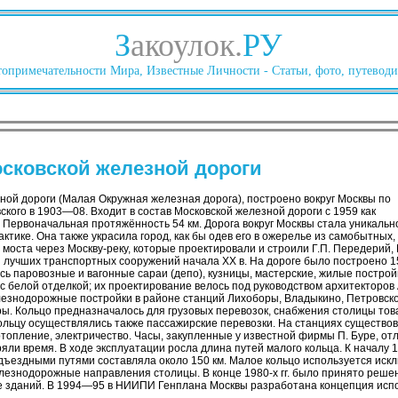
З
акоулок.
РУ
опримечательности Мира, Известные Личности - Статьи, фото, путеводи
сковской железной дороги
ной дороги (Малая Окружная железная дорога), построено вокруг Москвы по
ского в 1903—08. Входит в состав Московской железной дороги с 1959 как
 Первоначальная протяжённость 54 км. Дорога вокруг Москвы стала уникальн
ктике. Она также украсила город, как бы одев его в ожерелье из самобытных
моста через Москву-реку, которые проектировали и строили Г.П. Передерий, 
з лучших транспортных сооружений начала XX в. На дороге было построено 1
ь паровозные и вагонные сараи (депо), кузницы, мастерские, жилые построй
с белой отделкой; их проектирование велось под руководством архитекторов 
езнодорожные постройки в районе станций Лихоборы, Владыкино, Петровско
ы. Кольцо предназначалось для грузовых перевозок, снабжения столицы тов
кольцу осуществлялись также пассажирские перевозки. На станциях существо
топление, электричество. Часы, закупленные у известной фирмы П. Буре, от
яли время. В ходе эксплуатации росла длина путей малого кольца. К началу 1
ъездными путями составляла около 150 км. Малое кольцо используется искл
лезнодорожные направления столицы. В конце 1980-х гг. было принято реше
е зданий. В 1994—95 в НИИПИ Генплана Москвы разработана концепция испо