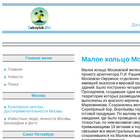
Дост
Z
akoylok.
RU
Малое кольцо Мо
Главное меню
Главная
Малое кольцо Московской желез
проекту архитектора П.И. Рашев
Новости
Московско-Окружное отделение.
имевшей аналогов в мировой пра
Поиск
зданий. Было построено четыре 
Проскуряков, создавшие одни и
Москва
территории которых размещалис
выполнены из красного кирпича 
Марковникова. Сохранились жел
Культурные центры,
Серебряный бор, Воробьёвы гор
достопримечательности Москвы
готовой продукции. По малому 
ожидания, где было проведено о
Известные люди, личности Москвы.
точностью, по ним москвичи свер
Биография и фото
примыкающими 18 ветками и под
связывая все магистральные же
Санкт Петербург
сохранившихся на Малом кольц