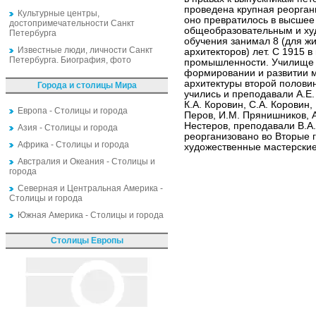
проведена крупная реорган
Культурные центры,
оно превратилось в высшее
достопримечательности Санкт
общеобразовательным и ху
Петербурга
обучения занимал 8 (для жи
Известные люди, личности Санкт
архитекторов) лет. С 1915 
Петербурга. Биография, фото
промышленности. Училище 
формировании и развитии м
архитектуры второй полови
Города и столицы Мира
учились и преподавали А.Е.
К.А. Коровин, С.А. Коровин, 
Европа - Столицы и города
Перов, И.М. Прянишников, А
Нестеров, преподавали В.А.
Азия - Столицы и города
реорганизовано во Вторые 
Африка - Столицы и города
художественные мастерские
Австралия и Океания - Столицы и
города
Северная и Центральная Америка -
Столицы и города
Южная Америка - Столицы и города
Столицы Европы