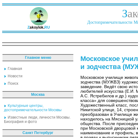
З
ак
Достопримечательности Ми
Z
akoylok.
RU
Московское учи
Главное меню
и зодчества (МУ
Главная
Новости
Московское училище живопи
зодчества (МУЖВЗ) художес
Поиск
заведение. Ведёт свою исто
любителей искусства (Е.И. М
Москва
А.С. Ястребилов и др.) худ
класса» для совершенствов
Художественный класс, пос
Культурные центры,
Никитской улице, 14, строен
достопримечательности Москвы
преобразован в Училище жи
Известные люди, личности Москвы.
находилось на Мясницкой у
Биография и фото
общества. После присоедин
при Московской дворцовой 
Санкт Петербург
наименование и профиль; 
в правах к выпускникам пет