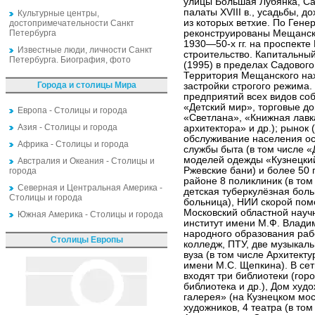
улицы Большая Лубянка, Са
палаты XVIII в., усадьбы, 
Культурные центры,
из которых ветхие. По Ген
достопримечательности Санкт
Петербурга
реконструированы Мещанск
1930—50-х гг. на проспект
Известные люди, личности Санкт
строительство. Капитальны
Петербурга. Биография, фото
(1995) в пределах Садового
Территория Мещанского нах
Города и столицы Мира
застройки строгого режима
предприятий всех видов со
«Детский мир», торговые д
Европа - Столицы и города
«Светлана», «Книжная лавк
Азия - Столицы и города
архитектора» и др.); рынок
обслуживание населения о
Африка - Столицы и города
службы быта (в том числе 
моделей одежды «Кузнецкий
Австралия и Океания - Столицы и
Ржевские бани) и более 50
города
районе 8 поликлиник (в том
Северная и Центральная Америка -
детская туберкулёзная бол
Столицы и города
больница), НИИ скорой пом
Московский областной науч
Южная Америка - Столицы и города
институт имени М.Ф. Влади
народного образования раб
Столицы Европы
колледж, ПТУ, две музыкаль
вуза (в том числе Архитект
имени М.С. Щепкина). В се
входят три библиотеки (гор
библиотека и др.), Дом худ
галерея» (на Кузнецком мо
художников, 4 театра (в то