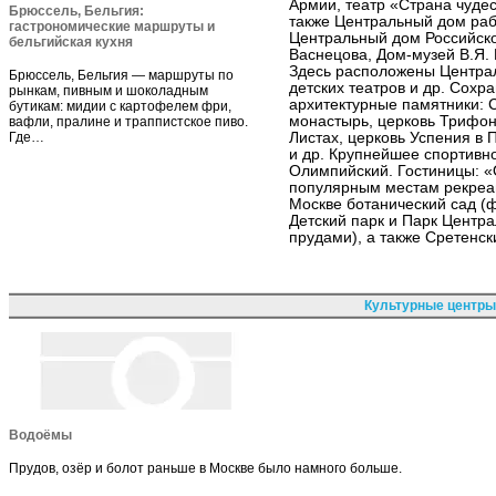
Армии, театр «Страна чудес
Брюссель, Бельгия:
также Центральный дом рабо
гастрономические маршруты и
Центральный дом Российско
бельгийская кухня
Васнецова, Дом-музей В.Я.
Здесь расположены Центра
Брюссель, Бельгия — маршруты по
детских театров и др. Сохр
рынкам, пивным и шоколадным
архитектурные памятники: 
бутикам: мидии с картофелем фри,
монастырь, церковь Трифон
вафли, пралине и траппистское пиво.
Где…
Листах, церковь Успения в 
и др. Крупнейшее спортивн
Олимпийский. Гостиницы: «
популярным местам рекреац
Москве ботанический сад (
Детский парк и Парк Центр
прудами), а также Сретенск
Культурные центры
Водоёмы
Прудов, озёр и болот раньше в Москве было намного больше.