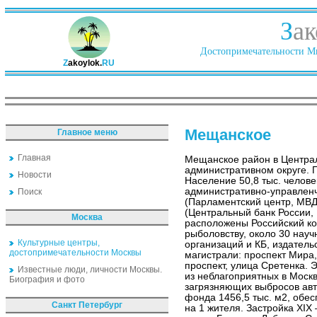
З
ак
Достопримечательности Ми
Z
akoylok.
RU
Мещанское
Главное меню
Главная
Мещанское район в Центра
административном округе. 
Новости
Население 50,8 тыс. челове
административно-управленч
Поиск
(Парламентский центр, МВД
(Центральный банк России, 
Москва
расположены Российский ко
рыболовству, около 30 науч
Культурные центры,
организаций и КБ, издател
достопримечательности Москвы
магистрали: проспект Мира
проспект, улица Сретенка. 
Известные люди, личности Москвы.
из неблагоприятных в Моск
Биография и фото
загрязняющих выбросов ав
фонда 1456,5 тыс. м2, обе
Санкт Петербург
на 1 жителя. Застройка XIX