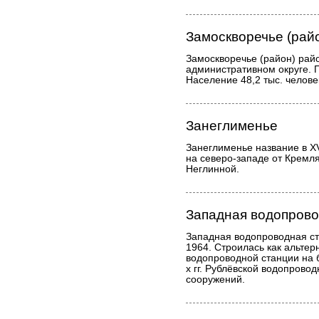
Замоскворечье (рай
Замоскворечье (район) рай
административном округе. 
Население 48,2 тыс. человек
Занеглименье
Занеглименье название в XV
на северо-западе от Кремля
Неглинной.
Западная водопрово
Западная водопроводная ст
1964. Строилась как альте
водопроводной станции на б
х гг. Рублёвской водопрово
сооружений.