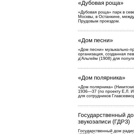
«Дубовая роща»
«Дубовая роща» парк в сев
Москвы, в Останкине, межд
Прудовым проездом.
«Дом песни»
«Дом песни» музыкально-пр
организация, созданная пе
д'Альгейм (1908) для попу
«Дом полярника»
«Дом полярника» (Никитский
1936—37 (по проекту Е.Л. И
для сотрудников Главсевмо
Государственный д
звукозаписи (ГДРЗ)
Государственный дом радио