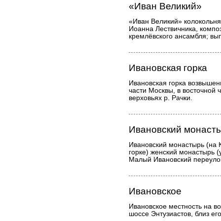
«Иван Великий»
«Иван Великий» колокольня
Иоанна Лествичника, компо
кремлёвского ансамбля; вы
Ивановская горка
Ивановская горка возвышен
части Москвы, в восточной ч
верховьях р. Рачки.
Ивановский монаст
Ивановский монастырь (на 
горке) женский монастырь (
Малый Ивановский переулок
Ивановское
Ивановское местность на во
шоссе Энтузиастов, близ ег