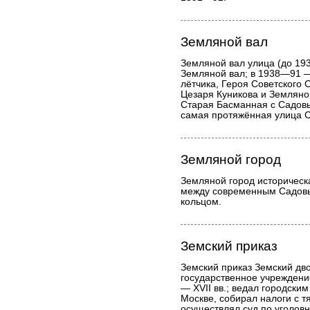
Земляной вал
Земляной вал улица (до 1
Земляной вал; в 1938—91 —
лётчика, Героя Советского
Цезаря Куникова и Земляно
Старая Басманная с Садовы
самая протяжённая улица С
Земляной город
Земляной город историческ
между современным Садов
кольцом.
Земский приказ
Земский приказ Земский дв
государственное учреждени
— XVII вв.; ведал городски
Москве, собирал налоги с т
осуществлял суд по уголов