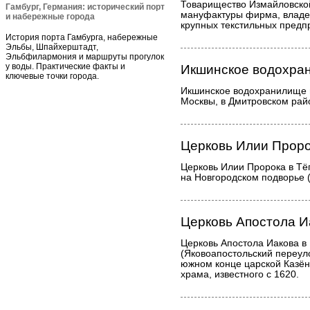
Товарищество Измайловско
Гамбург, Германия: исторический порт
мануфактуры фирма, владе
и набережные города
крупных текстильных предп
История порта Гамбурга, набережные
Эльбы, Шпайхерштадт,
Эльбфилармония и маршруты прогулок
у воды. Практические факты и
Икшинское водохра
ключевые точки города.
Икшинское водохранилище 
Москвы, в Дмитровском рай
Церковь Илии Проро
Церковь Илии Пророка в Тё
на Новгородском подворье (
Церковь Апостола И
Церковь Апостола Иакова в
(Яковоапостольский переуло
южном конце царской Казён
храма, известного с 1620.