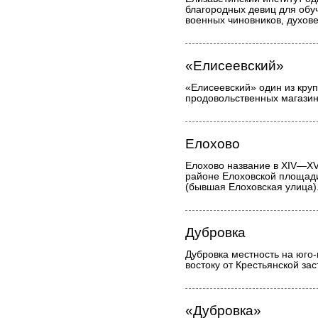
благородных девиц для обу
военных чиновников, духове
«Елисеевский»
«Елисеевский» один из кру
продовольственных магазино
Елохово
Елохово название в XIV—XVI
районе Елоховской площади
(бывшая Елоховская улица)
Дубровка
Дубровка местность на юго-
востоку от Крестьянской зас
«Дубровка»