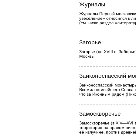
Журналы
Журналы Первый московски
увеселение» относился к л
(см. ниже раздел «литерат
Загорье
Загорье (до XVIII в. Заборье
Москвы.
Заиконоспасский м
Заиконоспасский монастыр
Всемилостивейшего Спаса н
что за Иконным рядом (Нико
Замоскворечье
Замоскворечье (в XIV—XVI в
территория на правом низко
её излучине, против древне