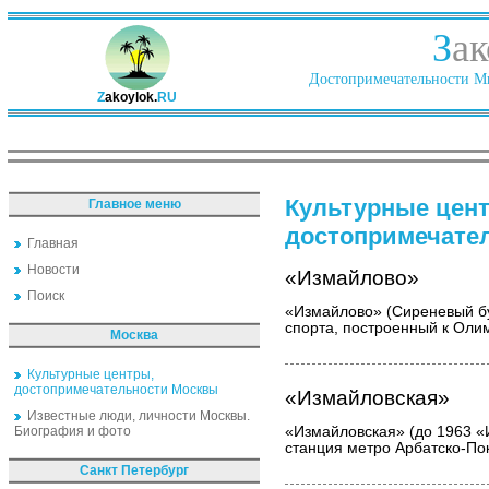
З
ак
Достопримечательности Ми
Z
akoylok.
RU
Культурные цен
Главное меню
достопримечате
Главная
Новости
«Измайлово»
Поиск
«Измайлово» (Сиреневый бу
спорта, построенный к Оли
Москва
Культурные центры,
достопримечательности Москвы
«Измайловская»
Известные люди, личности Москвы.
Биография и фото
«Измайловская» (до 1963 «
станция метро Арбатско-По
Санкт Петербург