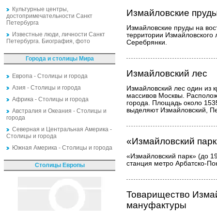
Культурные центры,
Измайловские пруд
достопримечательности Санкт
Петербурга
Измайловские пруды на вос
Известные люди, личности Санкт
территории Измайловского л
Петербурга. Биография, фото
Серебрянки.
Города и столицы Мира
Измайловский лес
Европа - Столицы и города
Азия - Столицы и города
Измайловский лес один из 
массивов Москвы. Располож
Африка - Столицы и города
города. Площадь около 1535
выделяют Измайловский, Пе
Австралия и Океания - Столицы и
города
Северная и Центральная Америка -
Столицы и города
«Измайловский парк
Южная Америка - Столицы и города
«Измайловский парк» (до 1
станция метро Арбатско-По
Столицы Европы
Товарищество Измай
мануфактуры