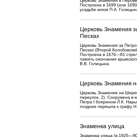
Церковь Знамения в Перове 
Построена в 1699 (или 1690
усадьбе князя П.А. Голицын
Церковь Знамения з
Песках
Церковь Знамения за Петро
Песках (Второй Колобовский
Построена в 1676—81 стре
память окончания крымског
В.В. Голицына.
Церковь Знамения 
Церковь Знамения на Шере
переулок, 2). Сооружена в к
Петра I боярином Л.К. Нар
позднее перешла к графу Н
Знаменка улица
Знаменка улица (в 1925—90