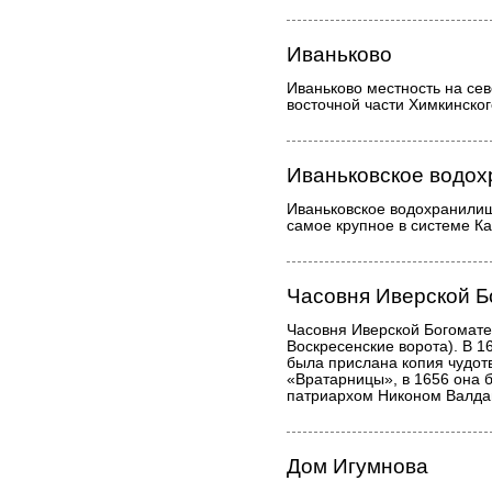
Иваньково
Иваньково местность на сев
восточной части Химкинско
Иваньковское водо
Иваньковское водохранили
самое крупное в системе К
Часовня Иверской Б
Часовня Иверской Богомате
Воскресенские ворота). В 1
была прислана копия чудот
«Вратарницы», в 1656 она 
патриархом Никоном Валда
Дом Игумнова