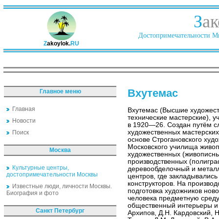
З
ак
Достопримечательности Ми
Z
akoylok.
RU
Вхутемас
Главное меню
Главная
Вхутемас (Высшие художес
технические мастерские), у
Новости
в 1920—26. Создан путём с
художественных мастерских
Поиск
основе Строгановского ху
Московского училища живопи
Москва
художественных (живописны
производственных (полигра
Культурные центры,
деревообделочный и металл
достопримечательности Москвы
центров, где закладывалис
конструкторов. На произво
Известные люди, личности Москвы.
подготовка художников но
Биография и фото
человека предметную среду
общественный интерьеры и т
Санкт Петербург
Архипов, Д.Н. Кардовский, Н