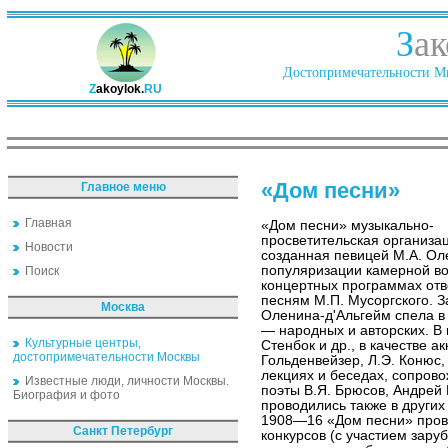
З
ак
Достопримечательности Ми
Z
akoylok.
RU
«Дом песни»
Главное меню
Главная
«Дом песни» музыкально-
просветительская организа
Новости
созданная певицей М.А. Ол
популяризации камерной во
Поиск
концертных программах отв
песням М.П. Мусоргского. 
Москва
Оленина-д'Альгейм спела в
— народных и авторских. В 
Культурные центры,
Стенбок и др., в качестве 
достопримечательности Москвы
Гольденвейзер, Л.Э. Конюс, 
лекциях и беседах, сопров
Известные люди, личности Москвы.
поэты В.Я. Брюсов, Андрей
Биография и фото
проводились также в других
1908—16 «Дом песни» провё
Санкт Петербург
конкурсов (с участием зару