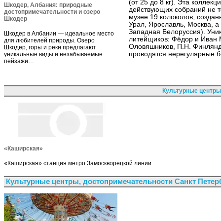
(от 25 до 8 кг). Эта коллек
Шкодер, Албания: природные
действующих собраний не то
достопримечательности и озеро
музее 19 колоколов, создан
Шкодер
Урал, Ярославль, Москва, а
Западная Белоруссия). Уни
Шкодер в Албании — идеальное место
литейщиков: Фёдор и Иван 
для любителей природы. Озеро
Оловяшников, П.Н. Финляндс
Шкодер, горы и реки предлагают
проводятся нерегулярные б
уникальные виды и незабываемые
пейзажи…
Культурные центры
«Каширская»
«Каширская» станция метро Замоскворецкой линии.
Культурные центры, достопримечательности Санкт Петер