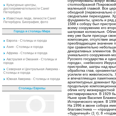
сгруппированы вокруг воз
столпообразной Покровской
Культурные центры,
маленькой главкой. Все це
достопримечательности Санкт
Петербурга
обходной (первоначально о
сводчатыми переходами. Хр
Известные люди, личности Санкт
фундаменты, цоколь и ряд 
Петербурга. Биография, фото
1588 к собору был пристро
всему сооружению его второ
Города и столицы Мира
шатровая колокольня. Обли
ему уже были присущи сво
композиции, отсутствие акц
Европа - Столицы и города
преобладающее значение пл
Азия - Столицы и города
при сравнительно небольши
декоративных элементов. В
Африка - Столицы и города
уникального сооружения-мо
Русского государства и од
Австралия и Океания - Столицы и
города», «небесного Иерус
города
пристройки, шатры над кры
Северная и Центральная Америка -
обработка глав, орнамента
Столицы и города
усилили его живописность.
и впечатляющих памятников
Южная Америка - Столицы и города
архитектурных доминант К
продольную композиционная
Столицы Европы
облик ноту жизнерадостной
реставрировался. В 1929 бы
Ныне храм Василия Блажен
Исторического музея. В 199
На 1996 в звоне собора им
благовестника — «праздничны
«будничный» (1 т); 8 »подзв