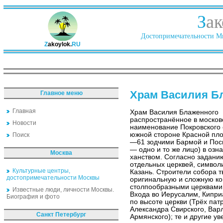
З
ак
Достопримечательности Ми
Z
akoylok.
RU
Храм Василия Б
Главное меню
Главная
Храм Василия Блаженного
распространённое в москов
Новости
наименование Покровского 
южной стороне Красной пло
Поиск
—61 зодчими Бармой и Пос
— одно и то же лицо) в оз
Москва
ханством. Согласно заданию
отдельных церквей, симво
Культурные центры,
Казань. Строители собора т
достопримечательности Москвы
оригинальную и сложную к
столпообразными церквами 
Известные люди, личности Москвы.
Входа во Иерусалим, Кипри
Биография и фото
по высоте церкви (Трёх пат
Александра Свирского, Вар
Санкт Петербург
Армянского); те и другие у