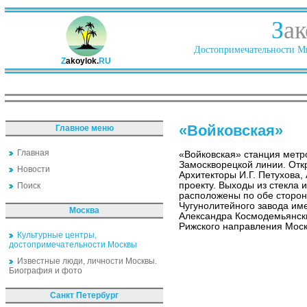
З
ак
Достопримечательности Ми
Z
akoylok.
RU
«Войковская»
Главное меню
Главная
«Войковская» станция метр
Замоскворецкой линии. Откр
Новости
Архитекторы И.Г. Петухова,
проекту. Выходы из стекла 
Поиск
расположены по обе сторон
Чугунолитейного завода име
Москва
Александра Космодемьянск
Рижского направления Моск
Культурные центры,
достопримечательности Москвы
Известные люди, личности Москвы.
Биография и фото
Санкт Петербург