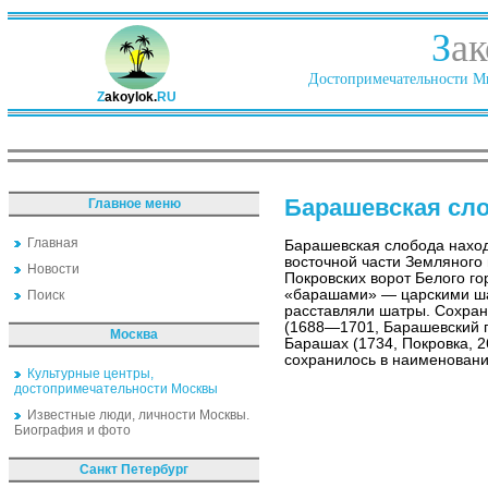
З
ак
Достопримечательности Ми
Z
akoylok.
RU
Барашевская сл
Главное меню
Главная
Барашевская слобода наход
восточной части Земляного 
Новости
Покровских ворот Белого го
«барашами» — царскими ша
Поиск
расставляли шатры. Сохран
(1688—1701, Барашевский п
Москва
Барашах (1734, Покровка, 2
сохранилось в наименовани
Культурные центры,
достопримечательности Москвы
Известные люди, личности Москвы.
Биография и фото
Санкт Петербург