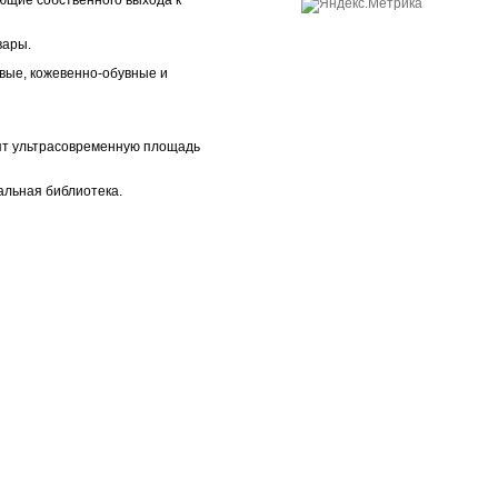
ющие собственного выхода к
вары.
ые, кожевенно-обувные и
сят ультрасовременную площадь
альная библиотека.