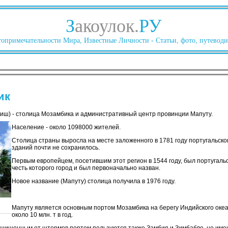
З
акоулок.
РУ
опримечательности Мира, Известные Личности - Статьи, фото, путеводи
ик
ркиш) - столица Мозамбика и административный центр провинции Мапуту.
Население - около 1098000 жителей.
Столица страны выросла на месте заложенного в 1781 году португальско
зданий почти не сохранилось.
Первым европейцем, посетившим этот регион в 1544 году, был португаль
честь которого город и был первоначально назван.
Новое название (Мапуту) столица получила в 1976 году.
Мапуту является основным портом Мозамбика на берегу Индийского океа
около 10 млн. т в год.