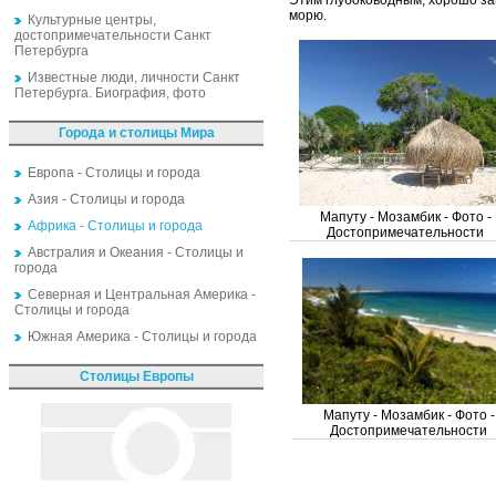
Этим глубоководным, хорошо за
морю.
Культурные центры,
достопримечательности Санкт
Петербурга
Известные люди, личности Санкт
Петербурга. Биография, фото
Города и столицы Мира
Европа - Столицы и города
Азия - Столицы и города
Мапуту - Мозамбик - Фото -
Африка - Столицы и города
Достопримечательности
Австралия и Океания - Столицы и
города
Северная и Центральная Америка -
Столицы и города
Южная Америка - Столицы и города
Столицы Европы
Мапуту - Мозамбик - Фото -
Достопримечательности