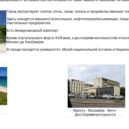
щищенным от штормов портом пользуются также Замбия и Зимбабве, не име
Город экспортирует хлопок, уголь, сахар, сизаль и продовольственные то
Здесь находятся машиностроительные, нефтеперерабатывающие, пищев
текстильные предприятия.
Есть международный аэропорт.
Кроме португальского форта XVIII века, к достопримечательностям отно
Мосино де Альбукерке.
В городе находятся университет. Музей национальной истории и Национ
Мапуту - Мозамбик - Фото -
Достопримечательности