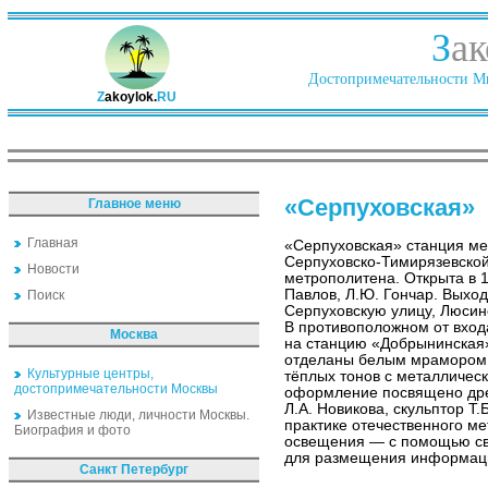
З
ак
Достопримечательности Ми
Z
akoylok.
RU
«Серпуховская»
Главное меню
Главная
«Серпуховская» станция ме
Серпуховско-Тимирязевско
Новости
метрополитена. Открыта в 1
Павлов, Л.Ю. Гончар. Выхо
Поиск
Серпуховскую улицу, Люсин
В противоположном от вход
Москва
на станцию «Добрынинская»
отделаны белым мрамором,
Культурные центры,
тёплых тонов с металличес
достопримечательности Москвы
оформление посвящено дре
Л.А. Новикова, скульптор Т.
Известные люди, личности Москвы.
практике отечественного м
Биография и фото
освещения — с помощью све
для размещения информац
Санкт Петербург