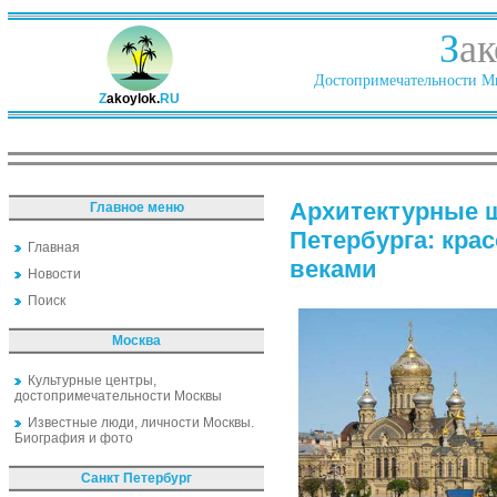
З
ак
Достопримечательности Ми
Z
akoylok.
RU
Архитектурные 
Главное меню
Петербурга: кра
Главная
веками
Новости
Поиск
Москва
Культурные центры,
достопримечательности Москвы
Известные люди, личности Москвы.
Биография и фото
Санкт Петербург