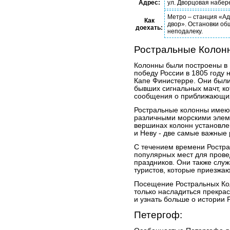
Адрес:
ул. Дворцовая набер
Метро – станция «Ад
Как
двор». Остановки о
доехать:
неподалеку.
Ростральные Колон
Колонны были построены в 
победу России в 1805 году 
Капе Финистерре. Они были
бывших сигнальных мачт, к
сообщения о приближающих
Ростральные колонны имеют
различными морскими элеме
вершинах колонн установле
и Неву - две самые важные 
С течением времени Ростра
популярных мест для пров
праздников. Они также служ
туристов, которые приезжаю
Посещение Ростральных Кол
только насладиться прекра
и узнать больше о истории 
Петергоф: