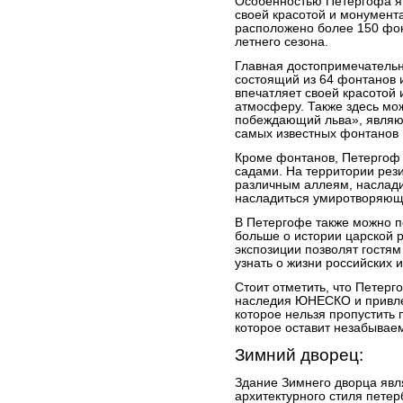
Особенностью Петергофа яв
своей красотой и монумент
расположено более 150 фон
летнего сезона.
Главная достопримечательн
состоящий из 64 фонтанов и
впечатляет своей красотой
атмосферу. Также здесь мо
побеждающий льва», являю
самых известных фонтанов 
Кроме фонтанов, Петергоф 
садами. На территории рез
различным аллеям, наслади
насладиться умиротворяющ
В Петергофе также можно п
больше о истории царской 
экспозиции позволят гостям
узнать о жизни российских 
Стоит отметить, что Петер
наследия ЮНЕСКО и привлек
которое нельзя пропустить
которое оставит незабывае
Зимний дворец:
Здание Зимнего дворца яв
архитектурного стиля петер