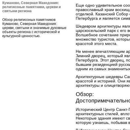
Куманово, Северная Македония:
Еще одно удивительное соо
религиозные памятники, церкви и
православный храм восхища
святыни региона
отделкой. Казанский Собор
Петербурга и является сим
Обзор религиозных памятников
Куманово, Северная Македония:
Шедевром архитектуры явля
церкви, святыни и значимые духовные
царскосельский парк с его
объекты региона с исторической и
Волшебное сочетание приро
культурной ценностью.
множество туристов, котор
красотой этого места.
Не менее впечатляющим ар
Зимний дворец, который яв
Петербурга. Этот дворец, п
бывшим резиденцией русски
одним из самых знаменитых
Архитектурные шедевры Сан
красотой и историей. Они
архитектуры и олицетворяют
Обзор:
Достопримечательно
Исторический Центр Санкт-
архитектурных стилей, впло
Некоторые здания имеют св
которую узнаешь, побывав в