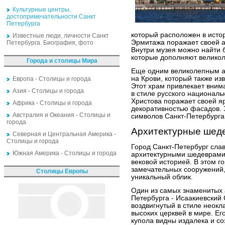
Культурные центры,
достопримечательности Санкт
Петербурга
который расположен в исто
Известные люди, личности Санкт
Эрмитажа поражает своей а
Петербурга. Биография, фото
Внутри музея можно найти 
которые дополняют великол
Города и столицы Мира
Еще одним великолепным а
на Крови, который также из
Европа - Столицы и города
Этот храм привлекает вним
Азия - Столицы и города
в стиле русского национал
Христова поражает своей я
Африка - Столицы и города
декоративностью фасадов. 
Австралия и Океания - Столицы и
символов Санкт-Петербурга
города
Архитектурные шед
Северная и Центральная Америка -
Столицы и города
Город Санкт-Петербург сла
Южная Америка - Столицы и города
архитектурными шедеврами,
вековой историей. В этом 
замечательных сооружений,
Столицы Европы
уникальный облик.
Один из самых знаменитых 
Петербурга - Исаакиевский
воздвигнутый в стиле неокл
высоких церквей в мире. Е
купола видны издалека и с