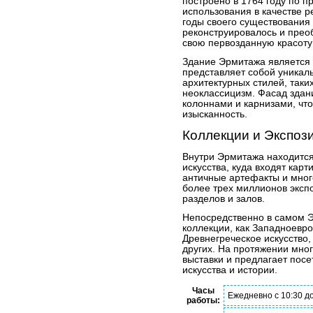
построено в 1764 году по п
использования в качестве 
годы своего существования
реконструировалось и прео
свою первозданную красоту 
Здание Эрмитажа является 
представляет собой уникал
архитектурных стилей, таких
неоклассицизм. Фасад здан
колоннами и карнизами, чт
изысканность.
Коллекции и Экспоз
Внутри Эрмитажа находится
искусства, куда входят кар
античные артефакты и много
более трех миллионов эксп
разделов и залов.
Непосредственно в самом Э
коллекции, как Западноевро
Древнегреческое искусство,
других. На протяжении мно
выставки и предлагает посе
искусства и истории.
Часы
Ежедневно с 10:30 до 
работы: