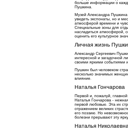
больше информации о каждо
Пушкина.
Музей Александра Пушкина -
увидеть экспонаты, но и ме
атмосферой времени и чувст
Специальные зоны для отды
насладиться атмосферой, со
оценить его культурное зна
Личная жизнь Пушк
Александр Сергеевич Пушки
интересной и загадочной ли
своими яркими событиями 
Пушкин был человеком стра
несколько значимых женщин
влияние.
Наталья Гончарова
Первой и, пожалуй, главно
Наталья Гончарова - нежная
первой любовью. Эта их ст
отражением великих страст
его поэзию. Но невозможнос
болезни прерывают эту ярк
Наталья Николаевна