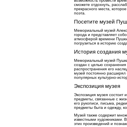
возможность провести время
сможете отдохнуть, расслаб
прекрасного места, которое
поэта.
Посетите музей Пуш
Мемориальный музей Алекс
города и представляет соб
атмосферой времени Пушки
погрузиться в историю созда
История создания м
Мемориальный музей Пушкин
создан с целью сохранения
распространения его насле
музей постоянно расширял 
популярных культурно-исто
Экспозиция музея
Экспозиция музея состоит и
предметы, связанные с жиз
его рукописи, письма, редк
предметы быта и одежду, ко
Музей также содержит множ
известными художниками. 
этих произведений и позна