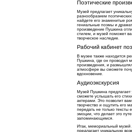
Поэтические произв
Музей предлагает уникальн
разнообразием поэтических
найдете его знаменитые ром
гениальные поэмы и драмат
произведение Пушкина отли
стилем, и музей поможет ва
творческое наследие.
Рабочий кабинет по
В музее также находится ре
Пушкина, где он проводил м
произведения, и размышлял
атмосфере вы сможете почу
вдохновение.
Аудиоэкскурсия
Музей Пушкина предлагает 
сможете услышать его сти
актерами. Это позволит вам
творчество и ощутить его м
передать не только тексты 
эмоции, что делает это пут
запоминающимся.
Итак, мемориальный музей
предлагает уникальную возм