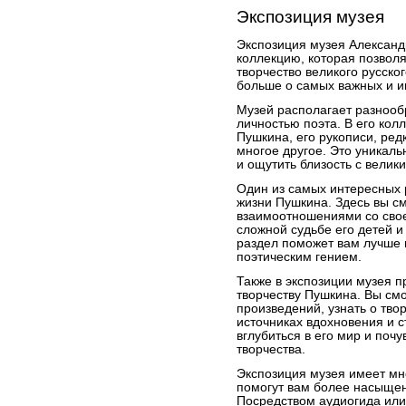
Экспозиция музея
Экспозиция музея Александ
коллекцию, которая позволя
творчество великого русског
больше о самых важных и и
Музей располагает разнооб
личностью поэта. В его ко
Пушкина, его рукописи, ред
многое другое. Это уникаль
и ощутить близость с велик
Один из самых интересных 
жизни Пушкина. Здесь вы с
взаимоотношениями со свое
сложной судьбе его детей и
раздел поможет вам лучше 
поэтическим гением.
Также в экспозиции музея 
творчеству Пушкина. Вы см
произведений, узнать о тво
источниках вдохновения и 
вглубиться в его мир и почу
творчества.
Экспозиция музея имеет мн
помогут вам более насыщен
Посредством аудиогида или