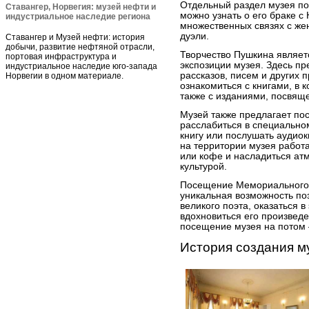
Отдельный раздел музея по
Ставангер, Норвегия: музей нефти и
можно узнать о его браке с 
индустриальное наследие региона
множественных связях с же
дуэли.
Ставангер и Музей нефти: история
добычи, развитие нефтяной отрасли,
Творчество Пушкина являет
портовая инфраструктура и
экспозиции музея. Здесь пр
индустриальное наследие юго-запада
рассказов, писем и других 
Норвегии в одном материале.
ознакомиться с книгами, в 
также с изданиями, посвящ
Музей также предлагает по
расслабиться в специальном
книгу или послушать аудио
на территории музея работа
или кофе и насладиться ат
культурой.
Посещение Мемориального 
уникальная возможность по
великого поэта, оказаться в
вдохновиться его произведе
посещение музея на потом –
История создания м