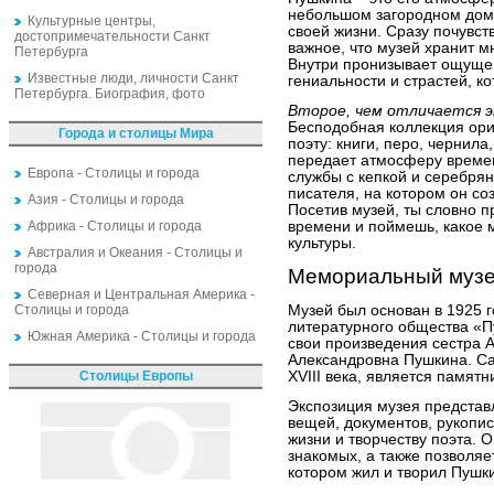
небольшом загородном доме
Культурные центры,
своей жизни. Сразу почувст
достопримечательности Санкт
важное, что музей хранит м
Петербурга
Внутри пронизывает ощущен
Известные люди, личности Санкт
гениальности и страстей, к
Петербурга. Биография, фото
Второе, чем отличается э
Бесподобная коллекция ор
Города и столицы Мира
поэту: книги, перо, чернила
передает атмосферу времен
Европа - Столицы и города
службы с кепкой и серебрян
писателя, на котором он со
Азия - Столицы и города
Посетив музей, ты словно п
Африка - Столицы и города
времени и поймешь, какое 
культуры.
Австралия и Океания - Столицы и
города
Мемориальный музе
Северная и Центральная Америка -
Столицы и города
Музей был основан в 1925 г
литературного общества «П
Южная Америка - Столицы и города
свои произведения сестра 
Александровна Пушкина. Са
Столицы Европы
XVIII века, является памят
Экспозиция музея представ
вещей, документов, рукопис
жизни и творчеству поэта. О
знакомых, а также позволяе
котором жил и творил Пушк