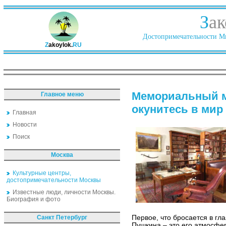
З
ак
Достопримечательности Ми
Z
akoylok.
RU
Мемориальный м
Главное меню
окунитесь в мир
Главная
Новости
Поиск
Москва
Культурные центры,
достопримечательности Москвы
Известные люди, личности Москвы.
Биография и фото
Санкт Петербург
Первое, что бросается в г
Пушкина – это его атмосфе