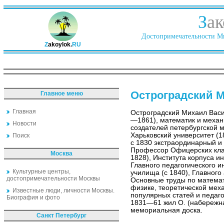
З
ак
Достопримечательности Ми
Z
akoylok.
RU
Остроградский 
Главное меню
Главная
Остроградский Михаил Васи
—1861), математик и механи
Новости
создателей петербургской 
Харьковский университет (1
Поиск
с 1830 экстраординарный и
Профессор Офицерских клас
Москва
1828), Института корпуса и
Главного педагогического и
Культурные центры,
училища (с 1840), Главного
достопримечательности Москвы
Основные труды по математ
физике, теоретической меха
Известные люди, личности Москвы.
популярных статей и педаго
Биография и фото
1831—61 жил О. (набережна
мемориальная доска.
Санкт Петербург