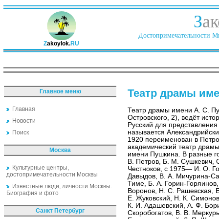
З
ак
Достопримечательности Ми
Z
akoylok.
RU
Театр драмы име
Главное меню
Главная
Театр драмы имени А. С. П
Островского, 2), ведёт исто
Новости
Русский для представления 
называется Александрийски
Поиск
1920 переименован в Петро
академический театр драмы
Москва
имени Пушкина. В разные г
В. Петров, Б. М. Сушкевич, С
Культурные центры,
Честноков, с 1975— И. О. Го
достопримечательности Москвы
Давыдов, В. А. Мичурина-Са
Тиме, Б. А. Горин-Горяинов,
Известные люди, личности Москвы.
Воронов, Н. С. Рашевская, Е
Биография и фото
Е. Жуковский, Н. К. Симонов
К. И. Адашевский, А. Ф. Бори
Санкт Петербург
Скоробогатов, В. В. Меркурь