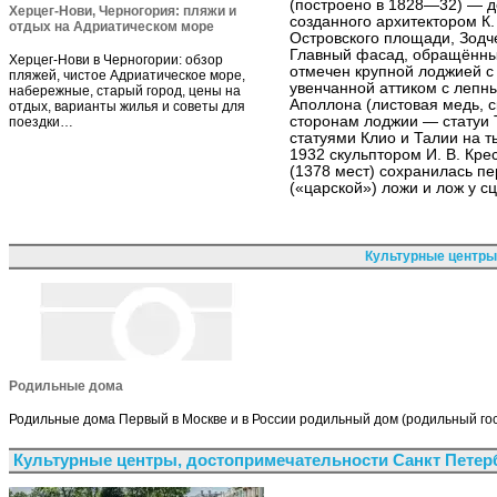
(построено в 1828—32) — д
Херцег-Нови, Черногория: пляжи и
созданного архитектором К.
отдых на Адриатическом море
Островского площади, Зодч
Главный фасад, обращённый
Херцег-Нови в Черногории: обзор
отмечен крупной лоджией с
пляжей, чистое Адриатическое море,
увенчанной аттиком с леп
набережные, старый город, цены на
Аполлона (листовая медь, с
отдых, варианты жилья и советы для
сторонам лоджии — статуи 
поездки…
статуями Клио и Талии на 
1932 скульптором И. В. Кре
(1378 мест) сохранилась п
(«царской») ложи и лож у с
Культурные центры
Родильные дома
Родильные дома Первый в Москве и в России родильный дом (родильный го
Культурные центры, достопримечательности Санкт Петер