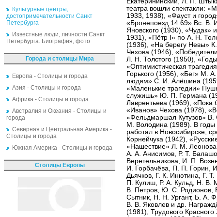
Екатерининский, Л. П. Штыка
театра вошли спектакли: «
Культурные центры,
1933, 1938), «Фауст и город
достопримечательности Санкт
Петербурга
«Бронепоезд 14 69» Вс. В. 
Яновского (1930), «Чудак» 
Известные люди, личности Санкт
1931), «Пётр I» по А. Н. То
Петербурга. Биография, фото
(1936), «На берегу Невы» К.
Чехова (1946), «Победители
Города и столицы Мира
Л. Н. Толстого (1950), «Год
«Оптимистическая трагедия»
Горького (1956), «Бег» М. А
Европа - Столицы и города
людям» С. И. Алёшина (1959)
Азия - Столицы и города
«Маленькие трагедии» Пушк
служишь» Ю. П. Германа (19
Африка - Столицы и города
Лаврентьева (1969), «Пока 
«Иванов» Чехова (1978), «В
Австралия и Океания - Столицы и
«Фельдмаршал Кутузов» В. С
города
М. Володина (1989). В годы
Северная и Центральная Америка -
работал в Новосибирске, ср
Столицы и города
Корнейчука (1942), «Русски
«Нашествие» Л. М. Леонова (
Южная Америка - Столицы и города
А. А. Анисимов, Р. Т. Балашо
Веретельникова, И. П. Возне
Столицы Европы
И. Горбачёва, П. П. Горин, И
Дьячков, Г. К. Инютина, Г. Т.
П. Кулиш, Р. А. Кульд, Н. В.
В. Петров, Ю. С. Родионов, 
Сытник, Н. Н. Ургант, Б. А.
В. В. Яковлев и др. Награ
(1981), Трудового Красного