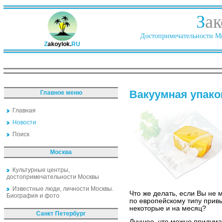
З
ак
Достопримечательности Ми
Z
akoylok.
RU
Вакуумная упако
Главное меню
Главная
Новости
Поиск
Москва
Культурные центры,
достопримечательности Москвы
Известные люди, личности Москвы.
Что же делать, если Вы не 
Биография и фото
по европейскому типу привы
некоторые и на месяц?
Санкт Петербург
Лучшее, что можно придумат