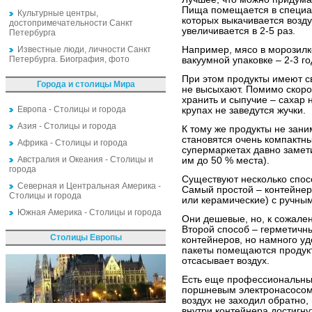
Пища помещается в специал
Культурные центры,
которых выкачивается возду
достопримечательности Санкт
увеличивается в 2-5 раз.
Петербурга
Известные люди, личности Санкт
Например, мясо в морозилке
Петербурга. Биография, фото
вакуумной упаковке – 2-3 го
При этом продукты имеют св
Города и столицы Мира
не высыхают. Помимо скоро
хранить и сыпучие – сахар н
Европа - Столицы и города
крупах не заведутся жучки.
Азия - Столицы и города
К тому же продукты не зани
становятся очень компактн
Африка - Столицы и города
супермаркетах давно замети
Австралия и Океания - Столицы и
им до 50 % места).
города
Существуют несколько спосо
Северная и Центральная Америка -
Самый простой – контейне
Столицы и города
или керамические) с ручны
Южная Америка - Столицы и города
Они дешевые, но, к сожален
Второй способ – герметичн
Столицы Европы
контейнеров, но намного уд
пакеты помещаются продукт
отсасывает воздух.
Есть еще профессиональные
поршневым электронасосом
воздух не заходил обратно, 
внутри контейнера достигнут