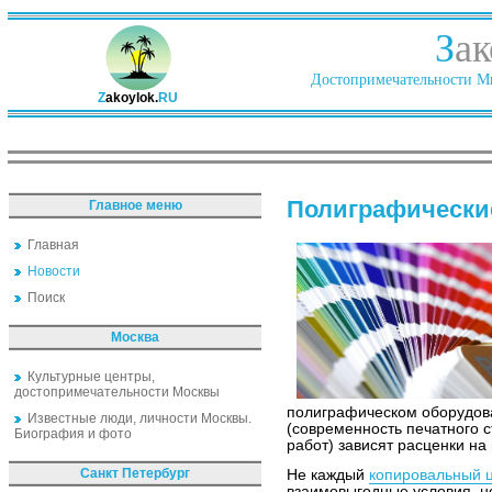
З
ак
Достопримечательности Ми
Z
akoylok.
RU
Полиграфически
Главное меню
Главная
Новости
Поиск
Москва
Культурные центры,
достопримечательности Москвы
полиграфическом оборудова
Известные люди, личности Москвы.
(современность печатного 
Биография и фото
работ) зависят расценки на
Санкт Петербург
Не каждый
копировальный 
взаимовыгодные условия, н