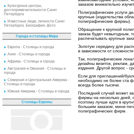
заказом внимательно изучит
Культурные центры,
достопримечательности Санкт
Полиграфические услуги дел
Петербурга
крупные (издательства обла
Известные люди, личности Санкт
полиграфические фирмы).
Петербурга. Биография, фото
Обращение к крупной поли
заказа будет невыгодным, 
Города и столицы Мира
распечатывать крупные зак
Золотую середину для распе
Европа - Столицы и города
в зависимости от сложности
Азия - Столицы и города
Так, полиграфические лок
Африка - Столицы и города
дизайны визиток, реклам, 
издания. Другой вопрос - ср
Австралия и Океания - Столицы и
города
Если для приглашений/букле
Северная и Центральная Америка -
необходимо не более ста ф
Столицы и города
всегда более тысячи.
Южная Америка - Столицы и города
Последний случай может за
фирмы на несколько дней, 
Столицы Европы
поэтому лучше идти в круп
большим заказом, мини-печ
полиграфических фирм.