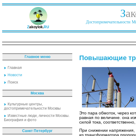
З
ак
Достопримечательности Ми
Z
akoylok.
RU
Повышающие тра
Главное меню
Главная
Новости
Поиск
Москва
Культурные центры,
достопримечательности Москвы
Это пара обмоток, через к
Известные люди, личности Москвы.
равная по величине. она и
Биография и фото
силой тока, соответственно
При снижении напряжения, 
Санкт Петербург
из трансформатора пропорц