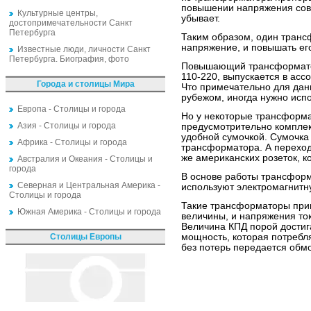
повышении напряжения совс
Культурные центры,
убывает.
достопримечательности Санкт
Петербурга
Таким образом, один транс
напряжение, и повышать его
Известные люди, личности Санкт
Петербурга. Биография, фото
Повышающий трансформатор
110-220, выпускается в ас
Города и столицы Мира
Что примечательно для дан
рубежом, иногда нужно исп
Европа - Столицы и города
Но у некоторые трансформ
Азия - Столицы и города
предусмотрительно комплек
удобной сумочкой. Сумочка
Африка - Столицы и города
трансформатора. А переход
же американских розеток, 
Австралия и Океания - Столицы и
города
В основе работы трансфо
Северная и Центральная Америка -
используют электромагнитн
Столицы и города
Такие трансформаторы прим
Южная Америка - Столицы и города
величины, и напряжения то
Величина КПД порой достига
Столицы Европы
мощность, которая потребл
без потерь передается обмо