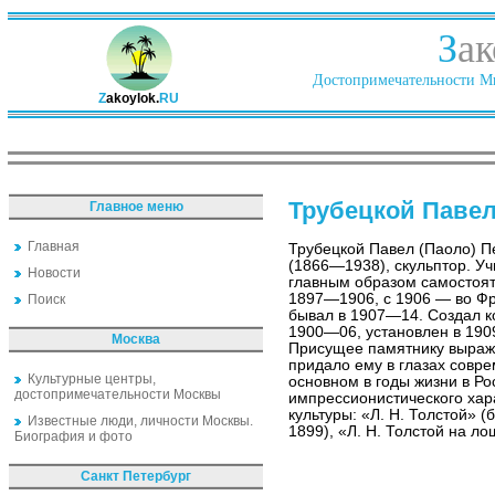
З
ак
Достопримечательности Ми
Z
akoylok.
RU
Трубецкой Павел
Главное меню
Главная
Трубецкой Павел (Паоло) П
(1866—1938), скульптор. У
Новости
главным образом самостоят
1897—1906, с 1906 — во Фр
Поиск
бывал в 1907—14. Создал ко
1900—06, установлен в 1909
Москва
Присущее памятнику выраж
придало ему в глазах совр
Культурные центры,
основном в годы жизни в Р
достопримечательности Москвы
импрессионистического хар
культуры: «Л. Н. Толстой» (б
Известные люди, личности Москвы.
1899), «Л. Н. Толстой на л
Биография и фото
Санкт Петербург