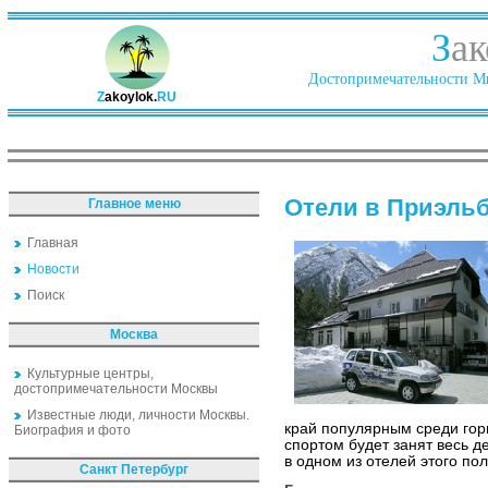
З
ак
Достопримечательности Ми
Z
akoylok.
RU
Отели в Приэль
Главное меню
Главная
Новости
Поиск
Москва
Культурные центры,
достопримечательности Москвы
Известные люди, личности Москвы.
край популярным среди гор
Биография и фото
спортом будет занят весь д
в одном из отелей этого по
Санкт Петербург