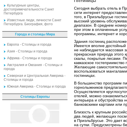
Гостиницы
Культурные центры,
Сегодня выбрать отель в Пр
достопримечательности Санкт
сети интернет предоставле
Петербурга
того, в Приэльбрусье гости
Известные люди, личности Санкт
высокий уровень обслужива
Петербурга. Биография, фото
диапазон. В среднем номер 
при этом в оплаченные услу
программы, интернет и хор
Города и столицы Мира
Здания гостиниц расположе
Европа - Столицы и города
Имеется вполне достойный 
не наблюдается массовая з
Азия - Столицы и города
прекрасная природа этого 
Африка - Столицы и города
скалы, покрытые лесами. Пе
кавказское гостеприимство 
Австралия и Океания - Столицы и
Желающие самостоятельно 
города
воспользоваться мангалами
гостиницах.
Северная и Центральная Америка -
Столицы и города
В большинство программ пи
Южная Америка - Столицы и города
горнолыжников предлагаютс
Осуществляется круглосуто
отелей, можно ознакомить
Столицы Европы
интерьера и обустройства 
банковскими картами или п
Близость к крупным российс
два людей, желающих посмо
в Приэльбрусье. Это дает в
на сутки. Предусмотрены б