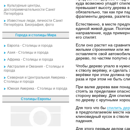
куда возможно упадёт спил
Культурные центры,
превышает высоту дерева в 
достопримечательности Санкт
обязательно, так как при п
Петербурга
фрагменты дерева, разлета
Известные люди, личности Санкт
Естественно, в месте пред
Петербурга. Биография, фото
единой живой души. Поэтом
направление, куда примерно
Города и столицы Мира
его спилят.
Если оно растет на сравнит
Европа - Столицы и города
жилыми строениями или же 
Азия - Столицы и города
оставляете свой автомобиль
дерево, по частям попутно 
Африка - Столицы и города
Чтобы дерево упало в нужн
Австралия и Океания - Столицы и
к стволу верёвку, и сделать
города
верёвки при этом должна пр
Северная и Центральная Америка -
раза и при этом не быть сл
Столицы и города
При валке дерева вам пона
Южная Америка - Столицы и города
стоять за пределами опасно
сторону верёвку. Для спили
Столицы Европы
по дереву с крупными хоро
Для того что бы
спилить де
в предполагаемом месте н
клиновидный кусок в ствол
падения.
Для этого первым делом сд