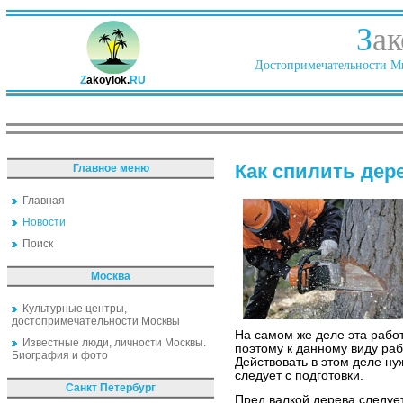
З
ак
Достопримечательности Ми
Z
akoylok.
RU
Как спилить дер
Главное меню
Главная
Новости
Поиск
Москва
Культурные центры,
достопримечательности Москвы
На самом же деле эта работ
Известные люди, личности Москвы.
поэтому к данному виду раб
Биография и фото
Действовать в этом деле ну
следует с подготовки.
Санкт Петербург
Пред валкой дерева следуе