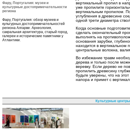
Фару, Португалия: музеи и
вертикальный пропил в напр
культурные достопримечательности
уже пропилите горизонталь
региона
вертикальным пропилом. По
углубления в древесине со
Фару, Португалия: обзор музеев и
одной трети диаметра ствол
культурных достопримечательностей
региона Алгарве. Археология,
Когда основные подготовит
сакральная архитектура, старый город,
сделать окончательный про
галереи и исторические памятники у
выполнять на противополож
Атлантики.
основания зарубки, глубин
находится в вертикальном 
центральные волокна, вали
Во избежание травм необход
дерева и только после можн
веревку. Если дерево не по
пропилить древесину глубже
будьте уверены, что на это
напора и примет с вертика
Культурные центры