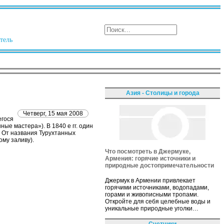
тель
Азия - Столицы и города
Четверг, 15 мая 2008
егося
е мастера»). В 1840 е гг. один
. От названия Турухтанных
му заливу).
Что посмотреть в Джермуке,
Армения: горячие источники и
природные достопримечательности
Джермук в Армении привлекает
горячими источниками, водопадами,
горами и живописными тропами.
Откройте для себя целебные воды и
уникальные природные уголки…
Счетчики