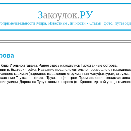
З
акоулок.
РУ
опримечательности Мира, Известные Личности - Статьи, фото, путеводи
рова
 близ Угольной гавани. Ранее здесь находились Турухтанные острова,
нии р. Екатерингофка. Название предположительно произошло от находивш
кавшего крахмал (народное выражения «трухманная мануфактура», «трухманны
 название Трухманов (позже Трухтанов) остров. Промышленно-складская зона
ие улицы. Дорога на Турухтанные острова (от Кронштадтской улицы к Финско