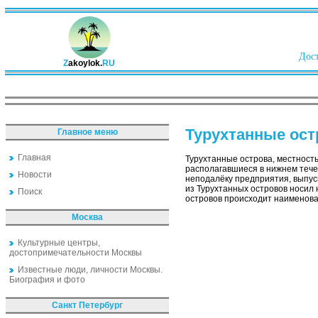
Дост
Z
akoylok.
RU
Турухтанные ост
Главное меню
Главная
Турухтанные острова, местность
располагавшиеся в нижнем тече
Новости
неподалёку предприятия, выпус
из Турухтанных островов носил
Поиск
островов происходит наименован
Москва
Культурные центры,
достопримечательности Москвы
Известные люди, личности Москвы.
Биография и фото
Санкт Петербург