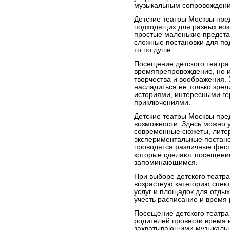
музыкальным сопровожден
Детские театры Москвы пре
подходящих для разных воз
простые маленькие предста
сложные постановки для под
то по душе.
Посещение детского театра 
времяпрепровождение, но и
творчества и воображения. 
насладиться не только зре
историями, интересными г
приключениями.
Детские театры Москвы пре
возможности. Здесь можно у
современные сюжеты, лите
экспериментальные постанов
проводятся различные фес
которые сделают посещени
запоминающимся.
При выборе детского театра
возрастную категорию спек
услуг и площадок для отды
учесть расписание и время 
Посещение детского театра 
родителей провести время 
захватывающими музыкальн