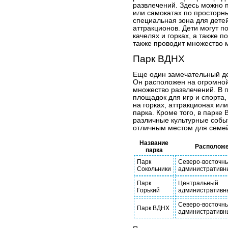
развлечений. Здесь можно п
или самокатах по просторны
специальная зона для дете
аттракционов. Дети могут по
качелях и горках, а также п
также проводит множество 
Парк ВДНХ
Еще один замечательный дет
Он расположен на огромной
множество развлечений. В п
площадок для игр и спорта, 
на горках, аттракционах ил
парка. Кроме того, в парке
различные культурные событ
отличным местом для семей
Название
Располож
парка
Парк
Северо-восточн
Сокольники
административны
Парк
Центральный
Горький
административны
Северо-восточн
Парк ВДНХ
административны