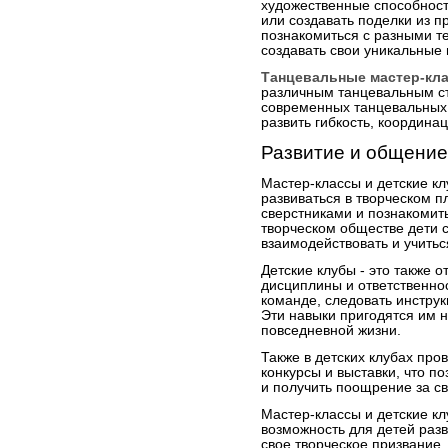
художественные способности
или создавать поделки из п
познакомиться с разными те
создавать свои уникальные
Танцевальные мастер-кл
различным танцевальным ст
современных танцевальных 
развить гибкость, координа
Развитие и общение
Мастер-классы и детские к
развиваться в творческом п
сверстниками и познакомит
творческом обществе дети 
взаимодействовать и учиться
Детские клубы - это также 
дисциплины и ответственнос
команде, следовать инстру
Эти навыки пригодятся им н
повседневной жизни.
Также в детских клубах про
конкурсы и выставки, что п
и получить поощрение за св
Мастер-классы и детские кл
возможность для детей разв
свое творческое призвание.