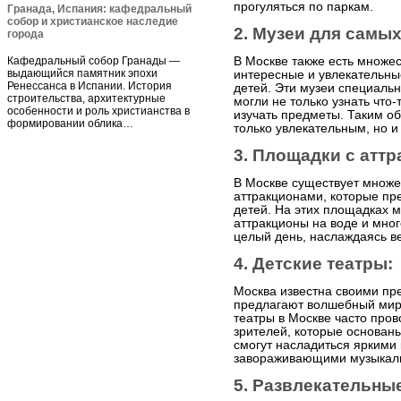
прогуляться по паркам.
Гранада, Испания: кафедральный
собор и христианское наследие
2. Музеи для самы
города
Кафедральный собор Гранады —
В Москве также есть множе
выдающийся памятник эпохи
интересные и увлекательны
Ренессанса в Испании. История
детей. Эти музеи специальн
строительства, архитектурные
могли не только узнать что-
особенности и роль христианства в
изучать предметы. Таким о
формировании облика…
только увлекательным, но и
3. Площадки с атт
В Москве существует множе
аттракционами, которые пр
детей. На этих площадках м
аттракционы на воде и мног
целый день, наслаждаясь в
4. Детские театры:
Москва известна своими пр
предлагают волшебный мир
театры в Москве часто пров
зрителей, которые основаны
смогут насладиться яркими
завораживающими музыкал
5. Развлекательны