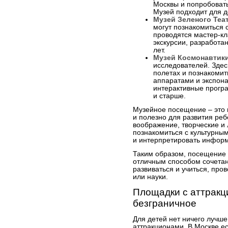
Москвы и попробовать
Музей подходит для де
Музей Зеленого Теа
могут познакомиться с
проводятся мастер-кл
экскурсии, разработа
лет.
Музей Космонавтик
исследователей. Здесь
полетах и познакоми
аппаратами и экспона
интерактивные програ
и старше.
Музейное посещение – это н
и полезно для развития реб
воображение, творческие и 
познакомиться с культурны
и интерпретировать инфор
Таким образом, посещение 
отличным способом сочетан
развиваться и учиться, про
или науки.
Площадки с аттракц
безграничное
Для детей нет ничего лучше
аттракционами. В Москве е