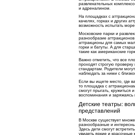
развлекательных комплексов
и адреналином.
На площадках с аттракциона
качелях, горках и других ат
возможность испытать море
Московские парки и развле
разнообразие аттракционов 
аттракционы для самых мал
горки и батуты. А для стар
такие как американские гор
Важно отметить, что все пл
проходят строгую проверку 
стандартам. Родители могут
наблюдать за ними с близко
Если вы ищете место, где в
то площадка с аттракционам
смогут прыгать, кружиться 
воспоминания и заряжаясь 
Детские театры: во
представлений
В Москве существует множе
разнообразные и интересны
Здесь дети смогут встретит
увидеть яркие и красочные