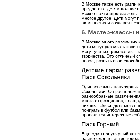
В Москве также есть разли
предлагают детям полное вп
можно найти игровые зоны, б
многое другое. Дети могут п
активностях и создавая не
6. Мастер-классы и
В Москве много различных м
дети могут развивать свои т
могут учиться рисованию, л
творчества. Это отличный с
новое, развить свои способ
Детские парки: разв
Парк Сокольники
Один из самых популярных д
Сокольники. Он расположен
разнообразные развлечения 
много аттракционов, площад
пикника. Здесь дети могут п
поиграть в футбол или бадм
проводятся интересные соб
Парк Горький
Еще один популярный детски
расположен в центре город