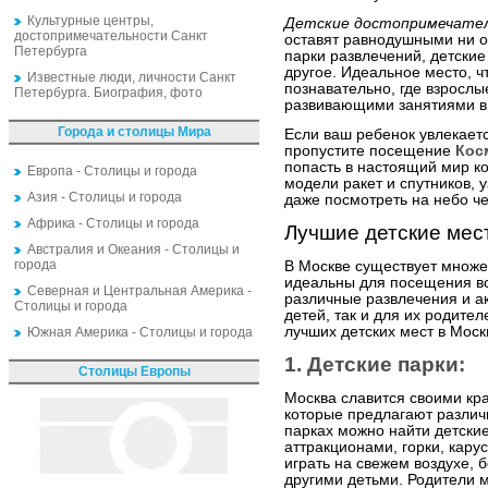
Культурные центры,
Детские достопримечатель
достопримечательности Санкт
оставят равнодушными ни о
Петербурга
парки развлечений, детские
другое. Идеальное место, ч
Известные люди, личности Санкт
познавательно, где взрослы
Петербурга. Биография, фото
развивающими занятиями вм
Города и столицы Мира
Если ваш ребенок увлекает
пропустите посещение
Кос
попасть в настоящий мир к
Европа - Столицы и города
модели ракет и спутников, 
Азия - Столицы и города
даже посмотреть на небо че
Африка - Столицы и города
Лучшие детские мес
Австралия и Океания - Столицы и
города
В Москве существует множе
идеальны для посещения вс
Северная и Центральная Америка -
различные развлечения и ак
Столицы и города
детей, так и для их родите
лучших детских мест в Моск
Южная Америка - Столицы и города
1. Детские парки:
Столицы Европы
Москва славится своими кр
которые предлагают различ
парках можно найти детски
аттракционами, горки, карус
играть на свежем воздухе, 
другими детьми. Родители 