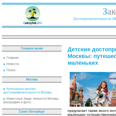
З
ак
Достопримечательности Ми
Z
akoylok.
RU
Детские достоп
Главное меню
Москвы: путеше
Главная
маленьких
Новости
Поиск
Москва
Культурные центры,
достопримечательности Москвы
Известные люди, личности Москвы.
Биография и фото
предлагает также много ин
Санкт Петербург
маленьких путешественнико