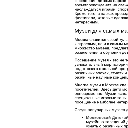
Посещение детских парков -
времяпровождения на свеже
наслаждаться играми, спор
Кроме того, в парках пров
фестивали, которые сделаю
интересным.
Музеи для самых ма
Москва славится своей куль
к взрослым, но и к самым м
множество музеев, предла
развлечения и обучения дет
Посещение музея - это не т
увлекательный мир истории,
подготовка к школьной прог
различных эпохах, стилях и 
различные научные концепц
Многие музеи в Москве спе
посетителей. Здесь дети мог
одновременно. Музеи испол
специальные игровые зоны 
посещение наиболее интер
Среди популярных музеев д
Московский Детски
музейных заведений д
узнать о различных п