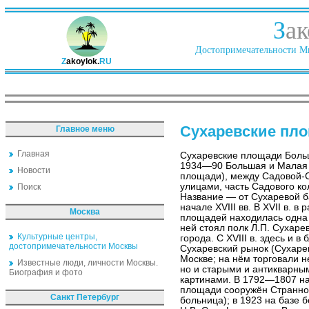
З
ак
Достопримечательности Ми
Z
akoylok.
RU
Сухаревские пл
Главное меню
Главная
Сухаревские площади Боль
1934—90 Большая и Малая
Новости
площади), между Садовой-
улицами, часть Садового ко
Поиск
Название — от Сухаревой б
начале XVIII вв. В XVII в. 
Москва
площадей находилась одна и
ней стоял полк Л.П. Сухаре
Культурные центры,
города. С XVIII в. здесь и
достопримечательности Москвы
Сухаревский рынок (Сухаре
Москве; на нём торговали 
Известные люди, личности Москвы.
но и старыми и антикварны
Биография и фото
картинами. В 1792—1807 на
площади сооружён Странн
Санкт Петербург
больница); в 1923 на базе 