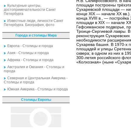
Н.В. Склифосовского. В нач
площади построены трёхэта
Культурные центры,
Сухаревской площади — ниж
достопримечательности Санкт
Петербурга
конце XIX — начале XX вв.)
конца XVIII в., — постройка
Известные люди, личности Санкт
площади в XIX — начале XX
Петербурга. Биография, фото
Гефсиманское подворье, п
Троице-Сергиевой лавры. В 1
Города и столицы Мира
реконструкция Сухаревских
необходимости расширения
Сухарева башня. В 1970-х г
Европа - Столицы и города
площадей и улицы Сретенки
Азия - Столицы и города
сквера; в одном из них в 19
300-летия российского флот
Африка - Столицы и города
«Колхозная» (ныне «Сухаре
Австралия и Океания - Столицы и
города
Северная и Центральная Америка -
Столицы и города
Южная Америка - Столицы и города
Столицы Европы