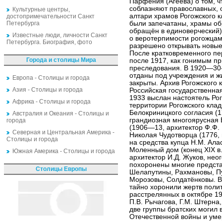
Парфения (Агеева) о том, ч
соблазняют православных, 
Культурные центры,
алтари храмов Рогожского 
достопримечательности Санкт
Петербурга
были запечатаны, храмы об
обращён в единоверческий)
Известные люди, личности Санкт
о веротерпимости рогожцам
Петербурга. Биография, фото
разрешено открывать новые
После кратковременного пе
Города и столицы Мира
после 1917, как гонимым пр
преследования. В 1920—30-х
отданы под учреждения и ж
Европа - Столицы и города
закрыты. Архив Рогожского 
Азия - Столицы и города
Российская государственная
1933 выслан настоятель Ро
Африка - Столицы и города
территории Рогожского кла
Белокриницкого согласия (
Австралия и Океания - Столицы и
грандиозная многоярусная 
города
(1906—13, архитектор Ф.Ф. 
Северная и Центральная Америка -
Николая Чудотворца (1776, 
Столицы и города
на средства купца Н.М. Алас
Моленный дом (конец XIX в.
Южная Америка - Столицы и города
архитектор И.Д. Жуков, нео
похоронены многие предста
Столицы Европы
Шелапутины, Рахмановы, Пу
Морозовы, Солдатёнковы. В 
тайно хоронили жертв полит
расстрелянных в октябре 1
П.В. Рычагова, Г.М. Штерна
две группы братских могил 
Отечественной войны и уме