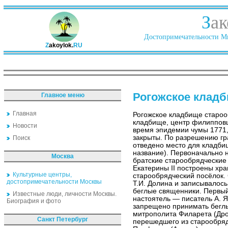
З
ак
Достопримечательности Ми
Z
akoylok.
RU
Рогожское клад
Главное меню
Главная
Рогожское кладбище старо
кладбище, центр филипповц
Новости
время эпидемии чумы 1771,
закрыты. По разрешению гр
Поиск
отведено место для кладби
название). Первоначально 
Москва
братские старообрядчески
Екатерины II построены хр
Культурные центры,
старообрядческий посёлок. 
достопримечательности Москвы
Т.И. Долина и записывалос
беглые священники. Первы
Известные люди, личности Москвы.
настоятель — писатель А. 
Биография и фото
запрещено принимать беглы
митрополита Филарета (Дро
Санкт Петербург
перешедшего из старообряд