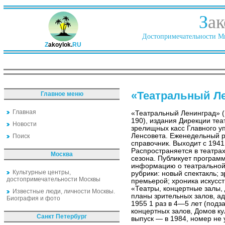
З
ак
Достопримечательности Ми
Z
akoylok.
RU
«Театральный Л
Главное меню
Главная
«Театральный Ленинград» (
190), издания Дирекции теа
Новости
зрелищных касс Главного у
Ленсовета. Еженедельный
Поиск
справочник. Выходит с 1941
Распространяется в театра
Москва
сезона. Публикует програм
информацию о театральной
Культурные центры,
рубрики: новый спектакль; 
достопримечательности Москвы
премьерой; хроника искусст
«Театры, концертные залы,
Известные люди, личности Москвы.
планы зрительных залов, ад
Биография и фото
1955 1 раз в 4—5 лет (подз
концертных залов, Домов ку
Санкт Петербург
выпуск — в 1984, номер не 