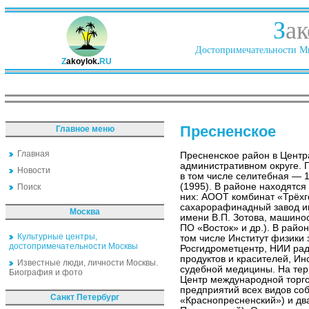
З
ак
Достопримечательности Ми
Z
akoylok.
RU
Пресненское
Главное меню
Главная
Пресненское район в Цент
административном округе. 
Новости
в том числе селитебная — 1
(1995). В районе находятс
Поиск
них: АООТ комбинат «Трёх
сахарорафинадный завод и
Москва
имени В.П. Зотова, машино
ПО «Восток» и др.). В райо
Культурные центры,
том числе Институт физики
достопримечательности Москвы
Росгидрометцентр, НИИ рад
продуктов и красителей, Ин
Известные люди, личности Москвы.
судебной медицины. На те
Биография и фото
Центр международной торго
предприятий всех видов со
Санкт Петербург
«Краснопресненский») и два