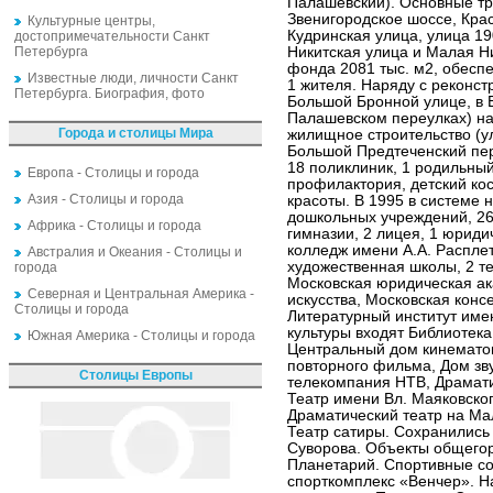
Палашевский). Основные тр
Звенигородское шоссе, Кра
Культурные центры,
Кудринская улица, улица 1
достопримечательности Санкт
Петербурга
Никитская улица и Малая Н
фонда 2081 тыс. м2, обесп
Известные люди, личности Санкт
1 жителя. Наряду с реконст
Петербурга. Биография, фото
Большой Бронной улице, в 
Палашевском переулках) на
Города и столицы Мира
жилищное строительство (у
Большой Предтеченский пер
18 поликлиник, 1 родильный
Европа - Столицы и города
профилактория, детский ко
Азия - Столицы и города
красоты. В 1995 в системе 
дошкольных учреждений, 26
Африка - Столицы и города
гимназии, 2 лицея, 1 юриди
колледж имени А.А. Расплет
Австралия и Океания - Столицы и
художественная школы, 2 те
города
Московская юридическая ак
Северная и Центральная Америка -
искусства, Московская конс
Столицы и города
Литературный институт имен
культуры входят Библиотека
Южная Америка - Столицы и города
Центральный дом кинематог
повторного фильма, Дом зв
Столицы Европы
телекомпания НТВ, Драмати
Театр имени Вл. Маяковско
Драматический театр на Ма
Театр сатиры. Сохранились
Суворова. Объекты общегор
Планетарий. Спортивные со
спорткомплекс «Венчер». Н