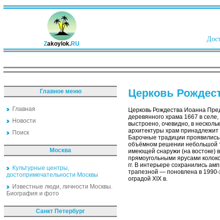
Дост
Z
akoylok.
RU
Церковь Рождест
Главное меню
Главная
Церковь Рождества Иоанна Предт
деревянного храма 1667 в селе,
Новости
выстроено, очевидно, в несколь
архитектуры храм принадлежит 
Поиск
Барочные традиции проявились 
объёмном решении небольшой тр
Москва
имеющей снаружи (на востоке) 
прямоугольными ярусами колоко
гг. В интерьере сохранились ам
Культурные центры,
трапезной — поновлена в 1990-
достопримечательности Москвы
оградой XIX в.
Известные люди, личности Москвы.
Биография и фото
Санкт Петербург