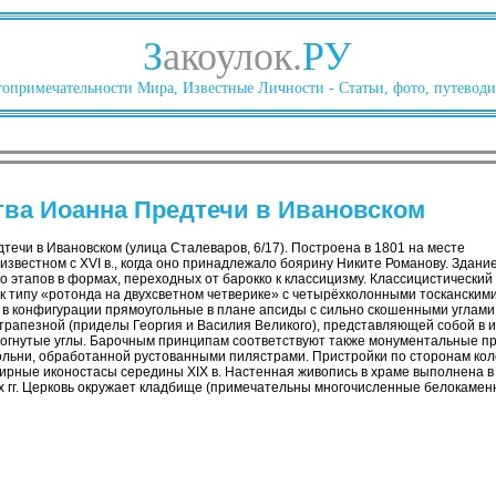
З
акоулок.
РУ
опримечательности Мира, Известные Личности - Статьи, фото, путеводи
ва Иоанна Предтечи в Ивановском
ечи в Ивановском (улица Сталеваров, 6/17). Построена в 1801 на месте
 известном с XVI в., когда оно принадлежало боярину Никите Романову. Здани
ко этапов в формах, переходных от барокко к классицизму. Классицистический
к типу «ротонда на двухсветном четверике» с четырёхколонными тосканскими
в конфигурации прямоугольные в плане апсиды с сильно скошенными углами 
апезной (приделы Георгия и Василия Великого), представляющей собой в и
вогнутые углы. Барочным принципам соответствуют также монументальные пр
льни, обработанной рустованными пилястрами. Пристройки по сторонам кол
пирные иконостасы середины XIX в. Настенная живопись в храме выполнена в к
х гг. Церковь окружает кладбище (примечательны многочисленные белокамен