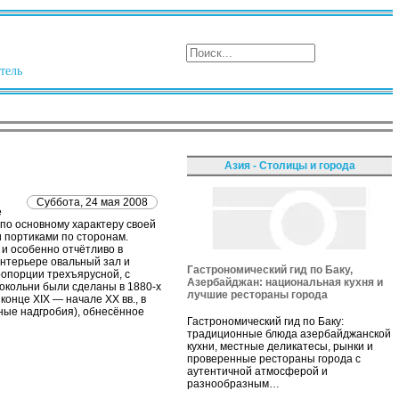
тель
Азия - Столицы и города
Суббота, 24 мая 2008
е
 по основному характеру своей
 портиками по сторонам.
и особенно отчётливо в
нтерьере овальный зал и
Гастрономический гид по Баку,
опорции трехъярусной, с
Азербайджан: национальная кухня и
окольни были сделаны в 1880-х
лучшие рестораны города
онце XIX — начале XX вв., в
ные надгробия), обнесённое
Гастрономический гид по Баку:
традиционные блюда азербайджанской
кухни, местные деликатесы, рынки и
проверенные рестораны города с
аутентичной атмосферой и
разнообразным…