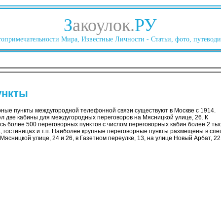
З
акоулок.
РУ
опримечательности Мира, Известные Личности - Статьи, фото, путеводи
ункты
ные пункты междугородной телефонной связи существуют в Москве с 1914.
л две кабины для междугородных переговоров на Мясницкой улице, 26. К
ось более 500 переговорных пунктов с числом переговорных кабин более 2 ты
ах, гостиницах и т.п. Наиболее крупные переговорные пункты размещены в с
 Мясницкой улице, 24 и 26, в Газетном переулке, 13, на улице Новый Арбат, 22