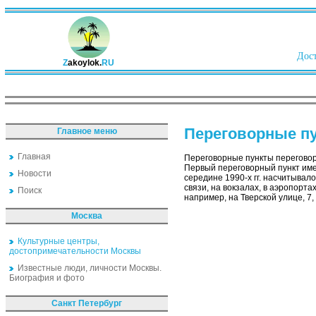
Дост
Z
akoylok.
RU
Переговорные п
Главное меню
Главная
Переговорные пункты переговор
Первый переговорный пункт име
Новости
середине 1990-х гг. насчитывал
связи, на вокзалах, в аэропорт
Поиск
например, на Тверской улице, 7,
Москва
Культурные центры,
достопримечательности Москвы
Известные люди, личности Москвы.
Биография и фото
Санкт Петербург