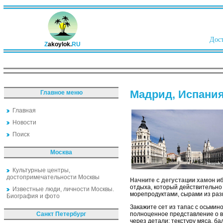
Дост
Z
akoylok.
RU
Мадрид, Испания
Главное меню
Главная
Новости
Поиск
Москва
Культурные центры,
достопримечательности Москвы
Начните с дегустации хамон и
отдыха, который действительно 
Известные люди, личности Москвы.
морепродуктами, сырами из раз
Биография и фото
Закажите сет из тапас с осьмин
Санкт Петербург
полноценное представление о в
через детали: текстуру мяса, б