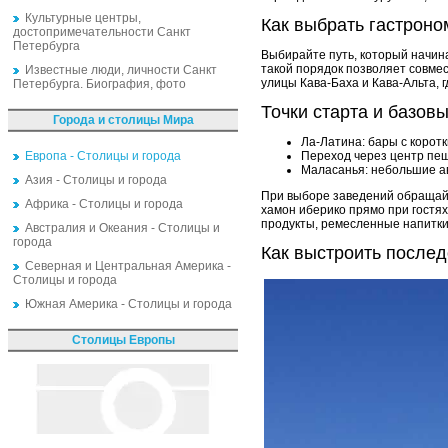
Культурные центры,
Как выбрать гастрон
достопримечательности Санкт
Петербурга
Выбирайте путь, который начина
такой порядок позволяет совмес
Известные люди, личности Санкт
улицы Кава-Баха и Кава-Альта, 
Петербурга. Биография, фото
Точки старта и базов
Города и столицы Мира
Ла-Латина: бары с корот
Европа - Столицы и города
Переход через центр пеш
Маласанья: небольшие ав
Азия - Столицы и города
При выборе заведений обращайте
Африка - Столицы и города
хамон иберико прямо при гостя
продукты, ремесленные напитки
Австралия и Океания - Столицы и
города
Как выстроить послед
Северная и Центральная Америка -
Столицы и города
Южная Америка - Столицы и города
Столицы Европы