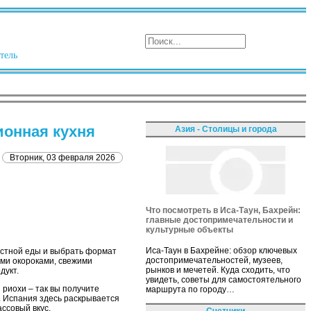
тель
ионная кухня
Азия - Столицы и города
Вторник, 03 февраля 2026
Что посмотреть в Иса-Таун, Бахрейн:
главные достопримечательности и
культурные объекты
Иса-Таун в Бахрейне: обзор ключевых
естной еды и выбрать формат
достопримечательностей, музеев,
ыми окороками, свежими
рынков и мечетей. Куда сходить, что
дукт.
увидеть, советы для самостоятельного
 риохи – так вы получите
маршрута по городу…
. Испания здесь раскрывается
ссовый вкус.
Счетчики