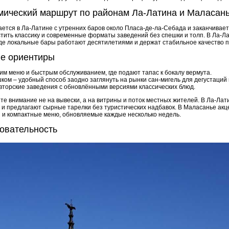
омический маршрут по районам Ла-Латина и Маласан
ется в Ла-Латине с утренних баров около Пласа-де-ла-Себада и заканчивает
тить классику и современные форматы заведений без спешки и толп. В Ла-Л
где локальные бары работают десятилетиями и держат стабильное качество п
ые ориентиры
ким меню и быстрым обслуживанием, где подают тапас к бокалу вермута.
ком – удобный способ заодно заглянуть на рынки сан-мигель для дегустаций 
торские заведения с обновлёнными версиями классических блюд.
 внимание не на вывески, а на витрины и поток местных жителей. В Ла-Лати
х и предлагают сырные тарелки без туристических надбавок. В Маласанье ак
 и компактные меню, обновляемые каждые несколько недель.
овательность