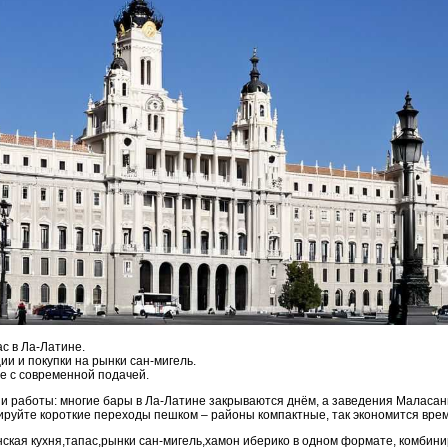
с в Ла-Латине.
ии и покупки на рынки сан-мигель.
е с современной подачей.
и работы: многие бары в Ла-Латине закрываются днём, а заведения Маласань
ируйте короткие переходы пешком – районы компактные, так экономится врем
нская кухня,тапас,рынки сан-мигель,хамон иберико в одном формате, комбин