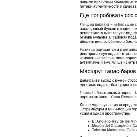
новыми проектами Маласаньи, и
потери аутентичности и качеств
Где попробовать cocid
Лучший вариант – небольшие 
насыщенный бульон с вермишелью
рецепт часто адаптируют под ту
основе бульона. В районах пода
иберико вместо обычного бекона
Разница ощущается и в деталях: 
ресторанах суп подают отдельно
компактные версии: мини-порции
аутентичный вкус лучше искать 
Маршрут тапас-баров
Выбирайте выход с южной сторон
где тапас подают без туристиче
Первый обязательный адрес –
паре кварталов –
Casa Revuelta
Далее маршрут логично продолжи
Эстремадуры и мини-порции горя
кухня в одном пространстве.
El Anciano Rey de los Vi
Mesón del Champiñón
, C
Taberna Malaspina
, Call