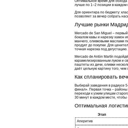
Оптимальное время для обхода – 
лучше по 1–2 позиции в каждом 
Для ориентира по бюджету: класс
позволяет за вечер собрать на
Лучшие рынки Мадрид
Mercado de San Miguel – первый 
бокалом кавы и нарезку хамон 
манчего, оливковыми маслами п
продукт до покупки. Для цените
точная нарезка под дегустацию.
Mercado de Antón Martín подойд
карамелизированным луком и све
паштеты из дичи, оливки нескол
даёт цельную картину того, чем
Как спланировать веч
Выбирай заведения в радиусе 5
финал». Первая точка – районы о
переходи к узким улицам старог
30 минут в каждом месте, чтобы
Оптимальная логистик
Этап
Аперитив