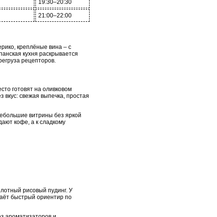
19:30–20:30
21:00–22:00
рико, креплёные вина – с
панская кухня раскрывается
регруза рецепторов.
сто готовят на оливковом
з вкус: свежая выпечка, простая
небольшие витрины без яркой
дают кофе, а к сладкому
лотный рисовый пудинг. У
 даёт быстрый ориентир по
без ароматизаторов и