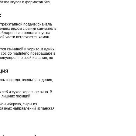
разие вкусов и форматов без
х
по трёхэтапной подаче: сначала
дениях рядом с рынки сан-мигель
обжаренные гренки и соус на
ной части встречается хамон
тся свининой и чоризо; в одних
с cocido madrileño превращают в
популярен по всей испания, но
ция
десь сосредоточены заведения,
й хлеб и сухое хересное вино. В
з лишних позиций.
мон иберико, сыры из
и разных направлений испанская