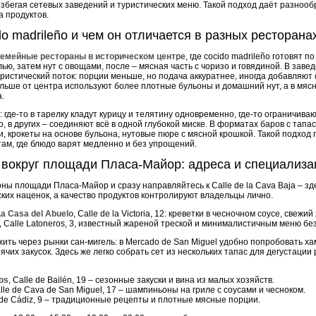
збегая сетевых заведений и туристических меню. Такой подход даёт разнооб
а продуктов.
o madrileño и чем он отличается в разных ресторана
семейные рестораны в историческом центре
, где cocido madrileño готовят 
, затем нут с овощами, после – мясная часть с чоризо и говядиной. В заве
ристический поток: порции меньше, но подача аккуратнее, иногда добавляют 
льше от центра используют более плотные бульоны и домашний нут, а в мяс
.
где-то в тарелку кладут курицу и телятину одновременно, где-то ограничиваю
, в других – соединяют всё в одной глубокой миске. В форматах баров с тапа
, крокеты на основе бульона, нутовые пюре с мясной крошкой. Такой подход 
там, где блюдо варят медленно и без упрощений.
 вокруг площади Пласа-Майор: адреса и специализа
ы площади Пласа-Майор и сразу направляйтесь к Calle de la Cava Baja – з
ских наценок, а качество продуктов контролируют владельцы лично.
La Casa del Abuelo
, Calle de la Victoria, 12: креветки в чесночном соусе, свежи
, Calle Latoneros, 3, известный жареной треской и минималистичным меню бе
ть через рынки сан-мигель: в Mercado de San Miguel удобно попробовать ха
чих закусок. Здесь же легко собрать сет из нескольких тапас для дегустаци
nos
, Calle de Bailén, 19 – сезонные закуски и вина из малых хозяйств.
alle de Cava de San Miguel, 17 – шампиньоны на гриле с соусами и чесноком.
e de Cádiz, 9 – традиционные рецепты и плотные мясные порции.