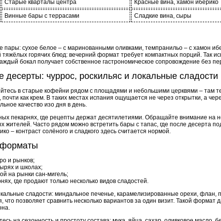
Старые кварталы центра
Красные вина, хамон иберико
Винные бары с террасами
Сладкие вина, сыры
е пары: сухое белое – с маринованными оливками, темпранильо – с хамон ибе
тяжёлых горячих блюд: вечерний формат требует компактных порций. Так ис
а каждый бокал получает собственное гастрономическое сопровождение без пе
е десерты: чуррос, роскильяс и локальные сладости
йтесь в старые кофейни рядом с площадями и небольшими церквями – там те
 почти как крем. В таких местах испания ощущается не через открытки, а чере
льное качество изо дня в день.
йных пекарнях, где рецепты держат десятилетиями. Обращайте внимание на 
х жителей. Часто рядом можно встретить бары с тапас, где после десерта по
ко – контраст солёного и сладкого здесь считается нормой.
 форматы
ро и рынков;
ырях и школах;
ой на рынки сан-мигель;
нях, где продают только несколько видов сладостей.
окальные сладости: миндальное печенье, карамелизированные орехи, флан, п
я, что позволяет сравнить несколько вариантов за один визит. Такой формат
она.
есь на сезонность и простоту состава: мука, яйца, сахар, оливковое масло, 