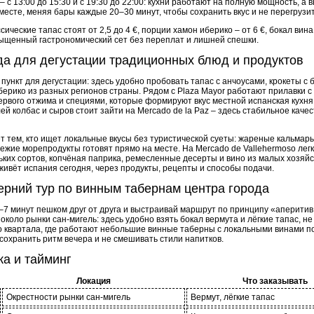
с 13:00 до 15:30 и с 19:30 до 22:00: кухни работают на полную мощность, а 
месте, меняя бары каждые 20–30 минут, чтобы сохранить вкус и не перегрузи
ические тапас стоят от 2,5 до 4 €, порции хамон иберико – от 6 €, бокал вина
сыщенный гастрономический сет без переплат и лишней спешки.
а для дегустации традиционных блюд и продуктов
пункт для дегустации: здесь удобно пробовать тапас с анчоусами, крокеты с 
иберико из разных регионов страны. Рядом с Plaza Mayor работают прилавки
ервого отжима и специями, которые формируют вкус местной испанская кухня
лей колбас и сыров стоит зайти на Mercado de la Paz – здесь стабильное каче
ёт тем, кто ищет локальные вкусы без туристической суеты: жареные кальмары
жие морепродукты готовят прямо на месте. На Mercado de Vallehermoso легк
ьких сортов, копчёная паприка, ремесленные десерты и вино из малых хозяйс
 живёт испания сегодня, через продукты, рецепты и способы подачи.
ерний тур по винным табернам центра города
–7 минут пешком друг от друга и выстраивай маршрут по принципу «аперитив
коло рынки сан-мигель: здесь удобно взять бокал вермута и лёгкие тапас, не
о квартала, где работают небольшие винные таберны с локальными винами п
 сохранить ритм вечера и не смешивать стили напитков.
а и тайминг
Локация
Что заказывать
Окрестности рынки сан-мигель
Вермут, лёгкие тапас