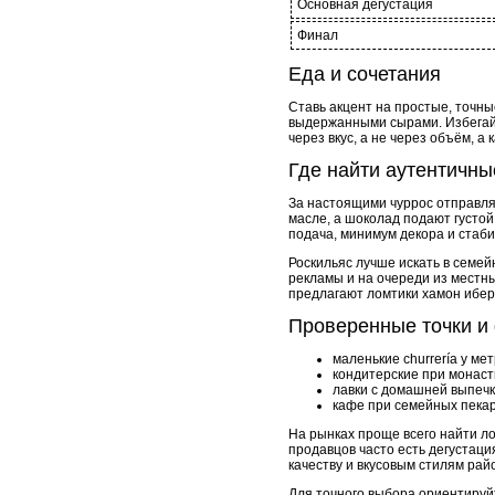
Основная дегустация
Финал
Еда и сочетания
Ставь акцент на простые, точны
выдержанными сырами. Избегай 
через вкус, а не через объём, 
Где найти аутентичны
За настоящими чуррос отправля
масле, а шоколад подают густой,
подача, минимум декора и стаби
Роскильяс лучше искать в семе
рекламы и на очереди из местны
предлагают ломтики хамон ибери
Проверенные точки и
маленькие churrería у мет
кондитерские при монаст
лавки с домашней выпечк
кафе при семейных пекар
На рынках проще всего найти л
продавцов часто есть дегустаци
качеству и вкусовым стилям рай
Для точного выбора ориентируйт