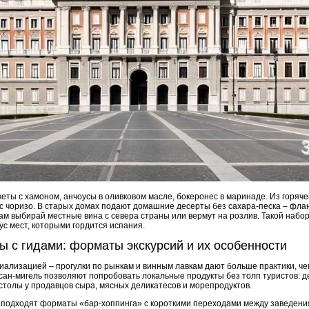
океты с хамоном, анчоусы в оливковом масле, бокеронес в маринаде. Из горяче
а с чоризо. В старых домах подают домашние десерты без сахара-песка – фла
ам выбирай местные вина с севера страны или вермут на розлив. Такой набо
ус мест, которыми гордится испания.
ы с гидами: форматы экскурсий и их особенности
иализацией – прогулки по рынкам и винным лавкам дают больше практики, че
сан-мигель позволяют попробовать локальные продукты без толп туристов: д
 столы у продавцов сыра, мясных деликатесов и морепродуктов.
 подходят форматы «бар-хоппинга» с короткими переходами между заведен