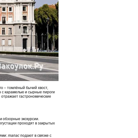
го – томлёный бычий хвост,
н с карамелью и сырные пироги
р отражает гастрономические
м обзорные экскурсии.
егустации проходят в закрытых
иями:
тапас
подают в связке с