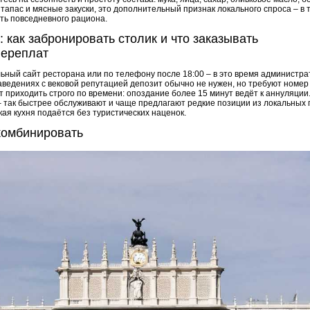
тапас и мясные закуски, это дополнительный признак локального спроса – в 
сть повседневного рациона.
 как забронировать столик и что заказывать
переплат
ьный сайт ресторана или по телефону после 18:00 – в это время администр
аведениях с вековой репутацией депозит обычно не нужен, но требуют номер
т приходить строго по времени: опоздание более 15 минут ведёт к аннуляции.
так быстрее обслуживают и чаще предлагают редкие позиции из локальных 
кая кухня подаётся без туристических наценок.
 комбинировать