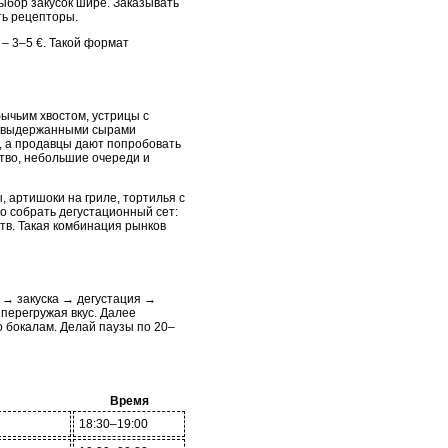
выбор закусок шире. Заказывать
ть рецепторы.
 – 3–5 €. Такой формат
бычьим хвостом, устрицы с
 с выдержанными сырами
, а продавцы дают попробовать
ство, небольшие очереди и
, артишоки на гриле, тортилья с
о собрать дегустационный сет:
тв. Такая комбинация рынков
 → закуска → дегустация →
 перегружая вкус. Далее
о бокалам. Делай паузы по 20–
Время
18:30–19:00