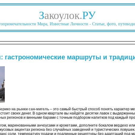
З
акоулок.
РУ
опримечательности Мира, Известные Личности - Статьи, фото, путеводи
: гастрономические маршруты и традиц
берико на рынки сан-мигель
– это самый быстрый способ понять характер м
стоит своих денег. В одном квартале вы найдёте десятки лавок с выдержанн
ных регионов и винными барами с точным подбором напитков под каждый про
огом, маринованными анчоусами и крокетами, дополните бокалом вердехо или
кусовых акцентах региона без случайных заведений и туристических ловушек
аланс соли, температуру подачи и подлинные рецептуры без адаптаций под ма