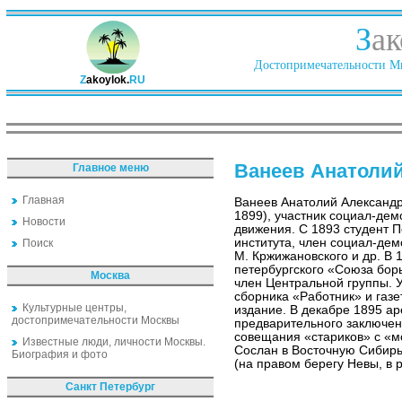
З
ак
Достопримечательности Ми
Z
akoylok.
RU
Ванеев Анатоли
Главное меню
Главная
Ванеев Анатолий Александ
1899), участник социал-дем
Новости
движения. С 1893 студент П
института, член социал-демо
Поиск
М. Кржижановского и др. В 
петербургского «Союза бор
Москва
член Центральной группы. У
сборника «Работник» и газе
Культурные центры,
издание. В декабре 1895 ар
достопримечательности Москвы
предварительного заключен
совещания «стариков» с «м
Известные люди, личности Москвы.
Сослан в Восточную Сибирь
Биография и фото
(на правом берегу Невы, в
Санкт Петербург