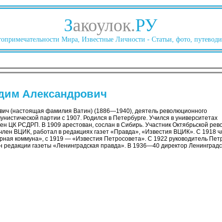
З
акоулок.
РУ
опримечательности Мира, Известные Личности - Статьи, фото, путеводи
дим Александрович
вич (настоящая фамилия Ватин) (1886—1940), деятель революционного
унистической партии с 1907. Родился в Петербурге. Учился в университетах
ен ЦК РСДРП. В 1909 арестован, сослан в Сибирь. Участник Октябрьской рево
член ВЦИК, работал в редакциях газет «Правда», «Известия ВЦИК». С 1918 ч
рная коммуна», с 1919 — «Известия Петросовета». С 1922 руководитель Петр
н редакции газеты «Ленинградская правда». В 1936—40 директор Ленинградск