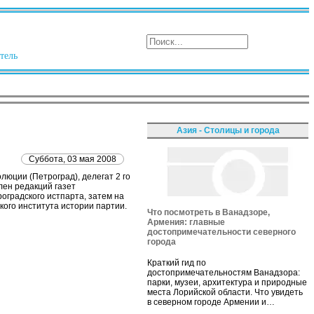
тель
Азия - Столицы и города
Суббота, 03 мая 2008
люции (Петроград), делегат 2 го
лен редакций газет
оградского истпарта, затем на
ого института истории партии.
Что посмотреть в Ванадзоре,
Армения: главные
достопримечательности северного
города
Краткий гид по
достопримечательностям Ванадзора:
парки, музеи, архитектура и природные
места Лорийской области. Что увидеть
в северном городе Армении и…